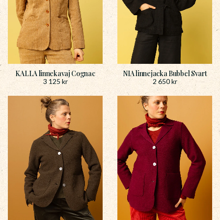
KALLA linnekavaj Cognac
NIA linnejacka Bubbel Svart
3 125
kr
2 650
kr