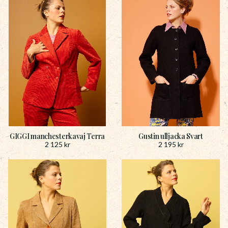
GIGGI manchesterkavaj Terra
Gustin ulljacka Svart
2 125
kr
2 195
kr