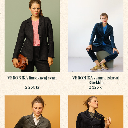
VERONIKA linnekavaj svart
VERONIKA sammetskavaj
Bläckblå
2 250
kr
2 125
kr