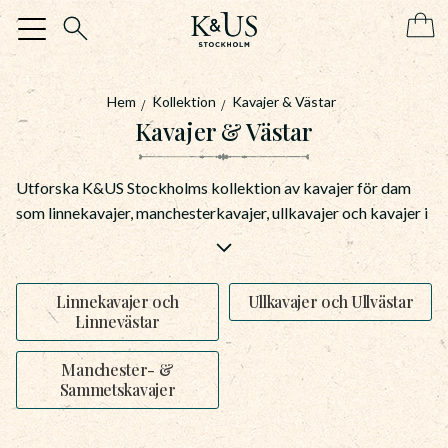
Meny
Hem
Kollektion
Kavajer & Västar
Kavajer & Västar
Utforska K&US Stockholms kollektion av kavajer för dam
som linnekavajer, manchesterkavajer, ullkavajer och kavajer i
sammet. Här finns även damvästar i tidlösa snitt och hållbara
naturmaterial, perfekt för dig som söker kläder i klassisk och
bohemisk design som håller stilen säsong till säsong.
Linnekavajer och
Ullkavajer och Ullvästar
Linnevästar
Manchester- &
Sammetskavajer