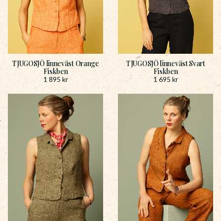
TJUGOSJÖ linneväst Orange
TJUGOSJÖ linneväst Svart
Fiskben
Fiskben
1 895
kr
1 695
kr