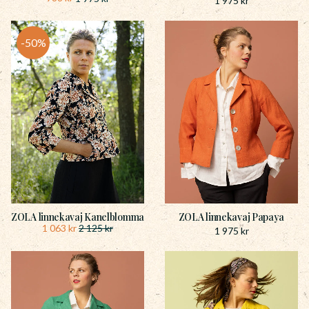
1 975
kr
50
%
ZOLA linnekavaj Kanelblomma
ZOLA linnekavaj Papaya
1 063
kr
2 125
kr
1 975
kr