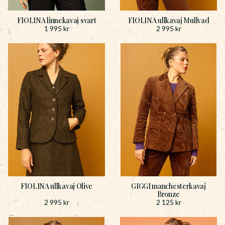
FIOLINA linnekavaj svart
FIOLINA ullkavaj Mullvad
1 995
kr
2 995
kr
FIOLINA ullkavaj Olive
GIGGI manchesterkavaj
Bronze
2 995
kr
2 125
kr