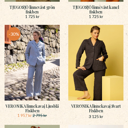
TJUGOSJÖ linneväst grön
TJUGOSJÖ linneväst kanel
fiskben
fiskben
1 725
kr
1 725
kr
30
%
VERONIKA linnekavaj Ljusblå
VERONIKA linnekavaj Svart
Fiskben
Fiskben
1 957
kr
2 795
kr
3 125
kr