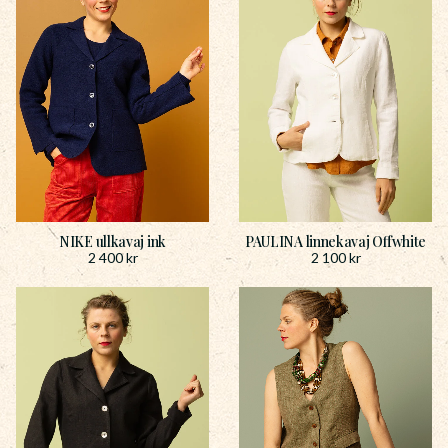
NIKE ullkavaj ink
PAULINA linnekavaj Offwhite
2 400
kr
2 100
kr