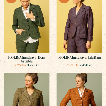
FIOLINA linnekavaj Korn
FIOLINA linnekavaj LilaBrun
Grönblå
2 258
kr
1 715
kr
3 225
kr
2 450
kr