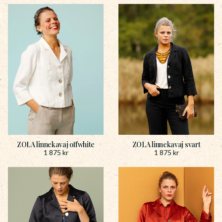
ZOLA linnekavaj offwhite
ZOLA linnekavaj svart
1 875
kr
1 875
kr