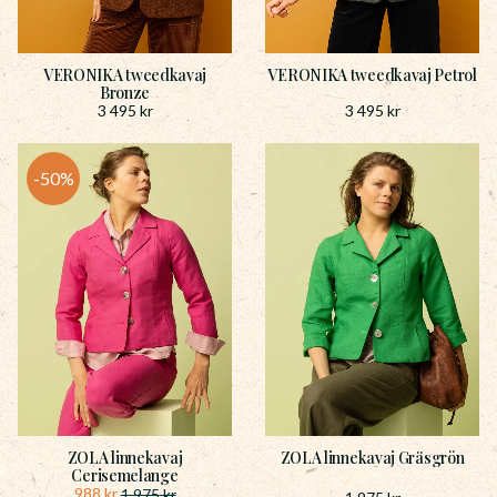
VERONIKA tweedkavaj
VERONIKA tweedkavaj Petrol
Bronze
3 495
kr
3 495
kr
50
%
ZOLA linnekavaj
ZOLA linnekavaj Gräsgrön
Cerisemelange
988
kr
1 975
kr