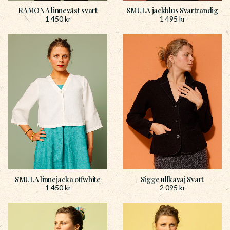
RAMONA linneväst svart
SMULA jackblus Svartrandig
1 450
kr
1 495
kr
SMULA linnejacka offwhite
Sigge ullkavaj Svart
1 450
kr
2 095
kr