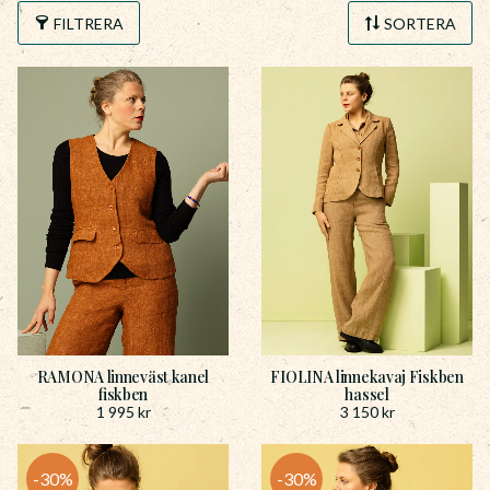
FILTRERA
SORTERA
RAMONA linneväst kanel
FIOLINA linnekavaj Fiskben
fiskben
hassel
1 995
kr
3 150
kr
30
%
30
%