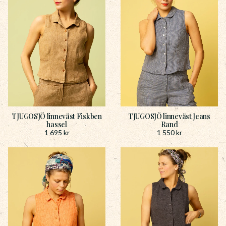
TJUGOSJÖ linneväst Fiskben
TJUGOSJÖ linneväst Jeans
hassel
Rand
1 695
kr
1 550
kr