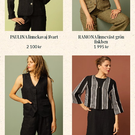
PAULINA linnekavaj Svart
RAMONA linneväst grön
fiskben
2 100
kr
1 995
kr