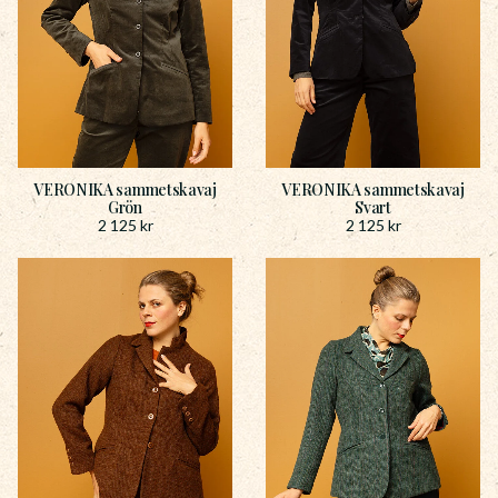
VERONIKA sammetskavaj
VERONIKA sammetskavaj
Grön
Svart
2 125
kr
2 125
kr