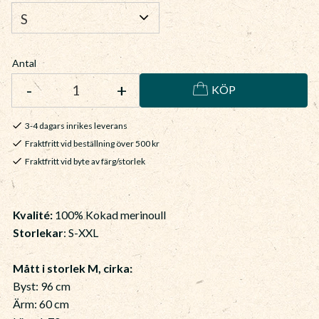
Antal
-
+
KÖP
3-4 dagars inrikes leverans
Fraktfritt vid beställning över 500 kr
Fraktfritt vid byte av färg/storlek
Kvalité:
100% Kokad merinoull
Storlekar
: S-XXL
Mått i storlek M, cirka:
Byst: 96 cm
Ärm: 60 cm