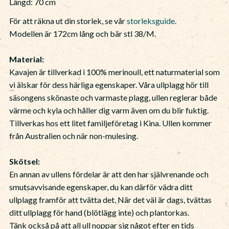
Längd: 70 cm
För att räkna ut din storlek, se vår
storleksguide
.
Modellen är 172cm lång och bär stl 38/M.
Material:
Kavajen är tillverkad i 100% merinoull, ett naturmaterial som
vi älskar för dess härliga egenskaper. Våra ullplagg hör till
säsongens skönaste och varmaste plagg, ullen reglerar både
värme och kyla och håller dig varm även om du blir fuktig.
Tillverkas hos ett litet familjeföretag i Kina. Ullen kommer
från Australien och när non-mulesing.
Skötsel:
En annan av ullens fördelar är att den har självrenande och
smutsavvisande egenskaper, du kan därför vädra ditt
ullplagg framför att tvätta det. När det väl är dags, tvättas
ditt ullplagg för hand (blötlägg inte) och plantorkas.
Tänk också på att all ull noppar sig något efter en tids