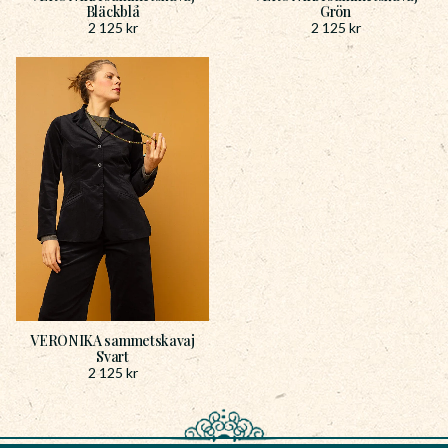
Bläckblå
Grön
2 125
kr
2 125
kr
VERONIKA sammetskavaj
Svart
2 125
kr