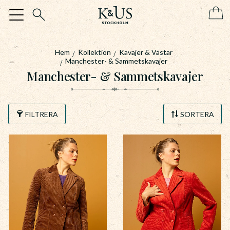
Meny
Hem
Kollektion
Kavajer & Västar
Manchester- & Sammetskavajer
Manchester- & Sammetskavajer
FILTRERA
SORTERA