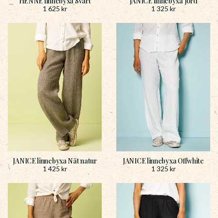
HENNE linnebyxa Svart
JANICE linnebyxa Jord
1 625
kr
1 325
kr
JANICE linnebyxa Nät natur
JANICE linnebyxa Offwhite
1 425
kr
1 325
kr