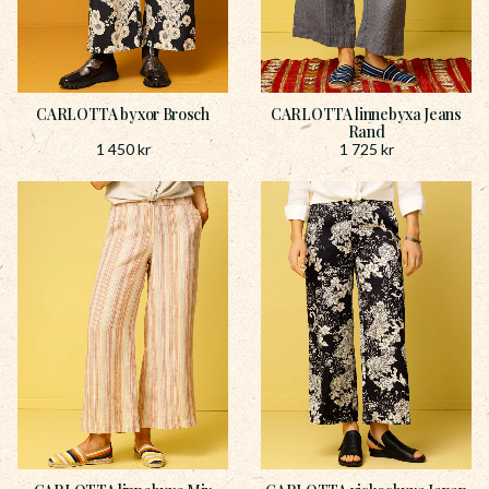
CARLOTTA byxor Brosch
CARLOTTA linnebyxa Jeans
Rand
1 450
kr
1 725
kr