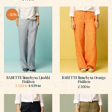
30
%
BABETTE linnebyxa Ljusblå
BABETTE linnebyxa Orange
Fiskben
Fiskben
1 103
kr
1 575
kr
2 300
kr