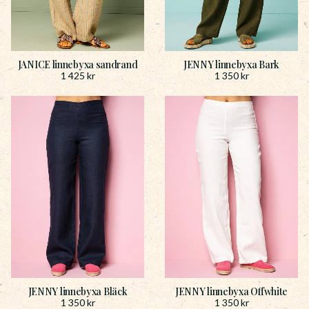
JANICE linnebyxa sandrand
JENNY linnebyxa Bark
1 425
kr
1 350
kr
JENNY linnebyxa Bläck
JENNY linnebyxa Offwhite
1 350
kr
1 350
kr