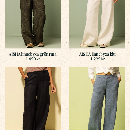
AISHA linnebyxa grön ruta
AISHA linnebyxa kitt
1 450
kr
1 295
kr