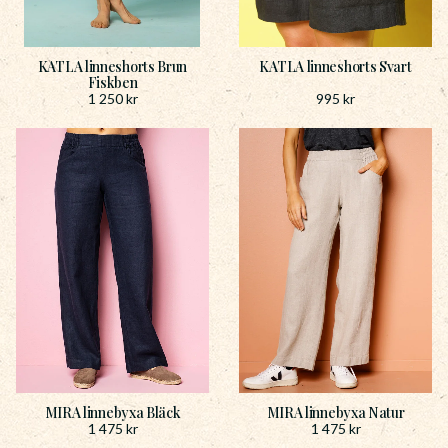
KATLA linneshorts Brun
KATLA linneshorts Svart
Fiskben
1 250
kr
995
kr
MIRA linnebyxa Bläck
MIRA linnebyxa Natur
1 475
kr
1 475
kr