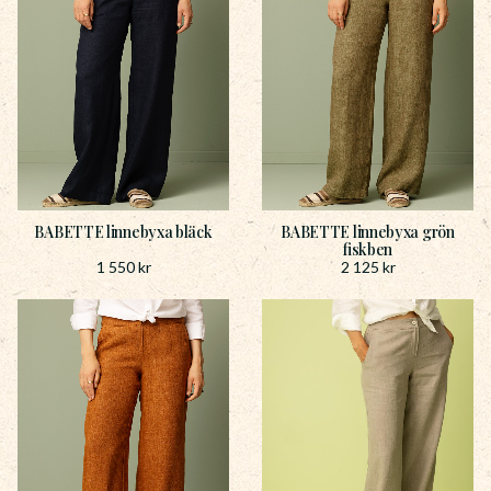
BABETTE linnebyxa bläck
BABETTE linnebyxa grön
fiskben
1 550
kr
2 125
kr