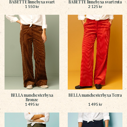
BABETTE linnebyxa svart
BABETTE linnebyxa svart ruta
1 550
kr
2 125
kr
BELLA manchesterbyxa
BELLA manchesterbyxa Terra
Bronze
1 495
kr
1 495
kr