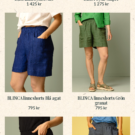
1 425
kr
1 275
kr
BLINCA linneshorts Blå agat
BLINCA linneshorts Grön
granat
795
kr
795
kr