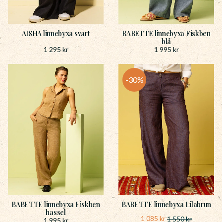
AISHA linnebyxa svart
BABETTE linnebyxa Fiskben
blå
1 295
kr
1 995
kr
30
%
BABETTE linnebyxa Fiskben
BABETTE linnebyxa Lilabrun
hassel
1 085
kr
1 550
kr
1 995
kr