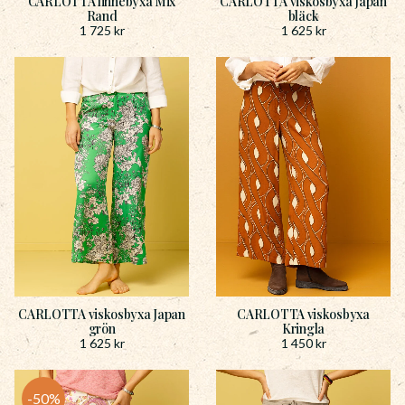
CARLOTTA linnebyxa Mix
CARLOTTA viskosbyxa Japan
Rand
bläck
1 725
kr
1 625
kr
CARLOTTA viskosbyxa Japan
CARLOTTA viskosbyxa
grön
Kringla
1 625
kr
1 450
kr
50
%