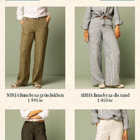
NINJA linnebyxa grön fiskben
AISHA linnebyxa dis rand
1 995
kr
1 450
kr