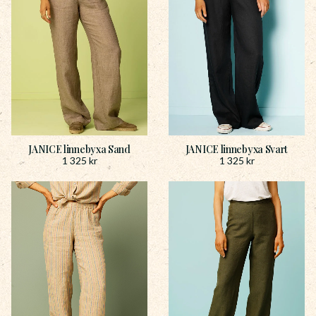
JANICE linnebyxa Sand
JANICE linnebyxa Svart
1 325
kr
1 325
kr