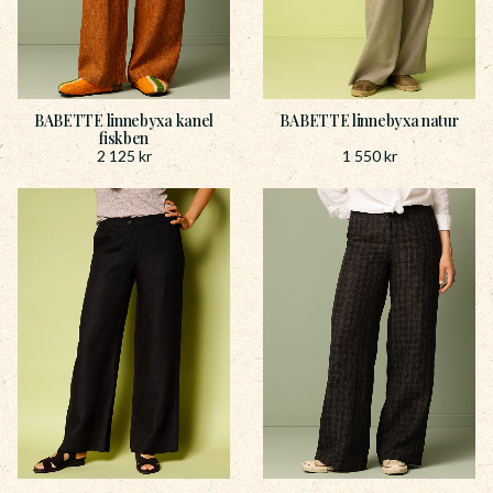
BABETTE linnebyxa kanel
BABETTE linnebyxa natur
fiskben
2 125
kr
1 550
kr