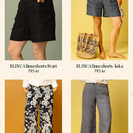
BLINCA linneshorts Svart
BLINCA linneshorts Åska
795
kr
795
kr