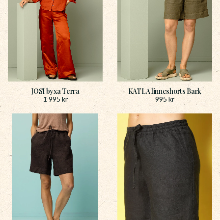
JOSI byxa Terra
KATLA linneshorts Bark
1 995
kr
995
kr