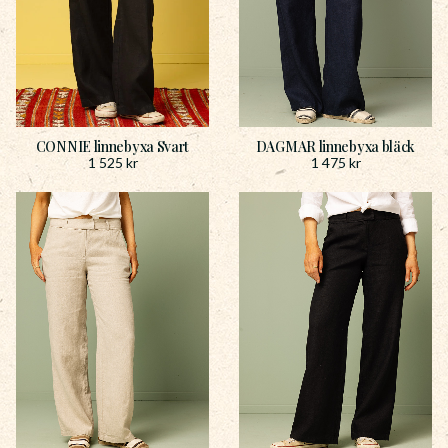
CONNIE linnebyxa Svart
DAGMAR linnebyxa bläck
1 525
kr
1 475
kr