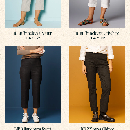
BIBB linnebyxa Natur
BIBB linnebyxa Offwhite
1 425
kr
1 425
kr
BIBB linnebyxa Svart
BIZZY byxa Chipre