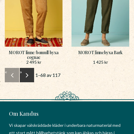
MOROT linne/bomull byxa
MOROT linnebyxa Bark
cognac
2 495
kr
1 425
kr
«
»
1–
68
av
117
Om Kandus
Vi skapar välskräddade kläder i underbara naturmaterial med
ett stort mått hållbarhetstänk som kan älskas och bäras i