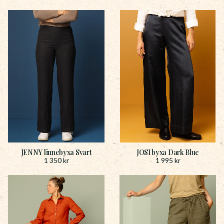
JENNY linnebyxa Svart
JOSI byxa Dark Blue
1 350
kr
1 995
kr