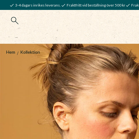
3-4 dagars inrikes leverans.
Fraktfritt vid beställning över 500 kr
Frakt
Hem
Kollektion