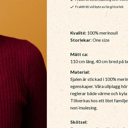
Fraktfritt vid byte av färg/storlek
Kvalité:
100% merinoull
Storlekar
: One size
Mått ca:
110 cm lång, 40 cm bred på br
Material:
Sjalen är stickad i 100% merin
egenskaper. Våra ullplagg hör
reglerar både värme och kyla 
Tillverkas hos ett litet famil
non-mulesing.
Skötsel: