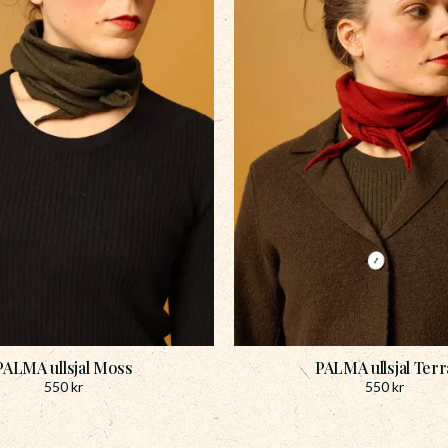
PALMA ullsjal Moss
PALMA ullsjal Terr
550
kr
550
kr