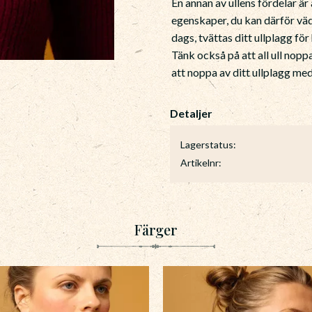
En annan av ullens fördelar ä
egenskaper, du kan därför vädr
dags, tvättas ditt ullplagg fö
Tänk också på att all ull nopp
att noppa av ditt ullplagg m
Lagerstatus
Artikelnr
Färger