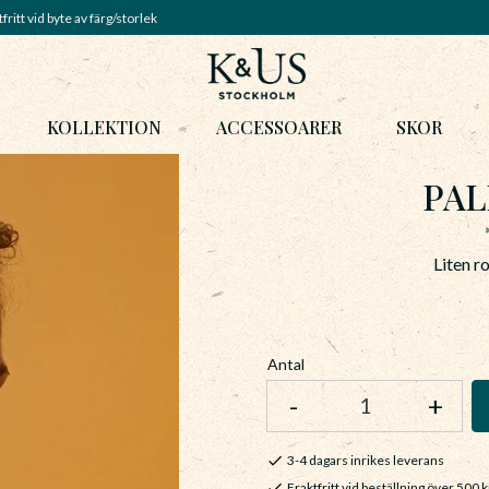
fritt vid byte av färg/storlek
KOLLEKTION
ACCESSOARER
SKOR
PAL
Liten r
Antal
-
+
3-4 dagars inrikes leverans
Fraktfritt vid beställning över 500 k