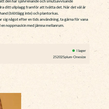
r att den har självrenande och smutsavvisande
a ditt ullplagg framför att tvätta det. När det väl är
r hand (blötlägg inte) och plantorkas.
ar sig något efter en tids användning, ta gärna för vana
ed en noppmaskin med jämna mellanrum.
I lager
252025plum-Onesize