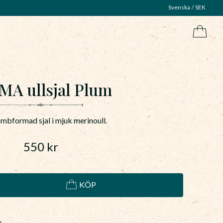
Svenska
SEK
MA ullsjal Plum
ombformad sjal i mjuk merinoull.
550
kr
KÖP
r