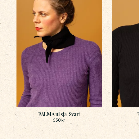
PALMA ullsjal Svart
550
kr