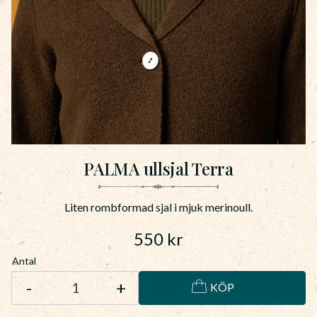
PALMA ullsjal Terra
Liten rombformad sjal i mjuk merinoull.
550
kr
Antal
-
+
KÖP