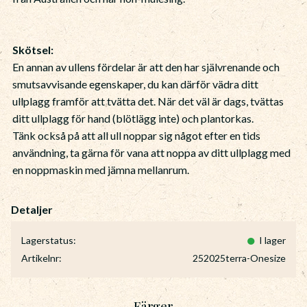
Skötsel:
En annan av ullens fördelar är att den har självrenande och
smutsavvisande egenskaper, du kan därför vädra ditt
ullplagg framför att tvätta det. När det väl är dags, tvättas
ditt ullplagg för hand (blötlägg inte) och plantorkas.
Tänk också på att all ull noppar sig något efter en tids
användning, ta gärna för vana att noppa av ditt ullplagg med
en noppmaskin med jämna mellanrum.
Lagerstatus
I lager
Artikelnr
252025terra-Onesize
Färger