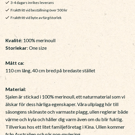
3-4 dagars inrikes leverans
Fraktfritt vid beställning över 500 kr
Fraktfritt vid byte av färg/storlek
Kvalité:
100% merinoull
Storlekar
: One size
Mått ca:
110 cm lång, 40 cm bred på bredaste stället
Material:
Sjalen är stickad i 100% merinoull, ett naturmaterial som vi
älskar för dess härliga egenskaper. Våra ullplagg hör till
säsongens skönaste och varmaste plagg, ullen reglerar både
värme och kyla och håller dig varm även om du blir fuktig.
Tillverkas hos ett litet familjeföretag i Kina. Ullen kommer
från Australien och när non-mulesing.