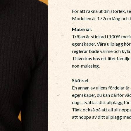
För att räkna ut din storlek, s
Modellen är 172cm lång och b
Material:
Tröjan är stickad i 100% merin
egenskaper. Våra ullplagg hör
reglerar både värme och kyla 
Tillverkas hos ett litet famil
non-mulesing.
Skötsel:
En annan av ullens fördelar ä
egenskaper, du kan därför vädr
dags, tvättas ditt ullplagg fö
Tänk också på att all ull nopp
att noppa av ditt ullplagg m