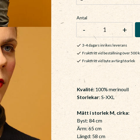
Antal
-
+
3-4 dagars inrikes leverans
Fraktfritt vid beställning över 500 k
Fraktfritt vid byte av färg/storlek
Kvalité:
100% merinoull
Storlekar
: S-XXL
Mått i storlek M, cirka:
Byst: 84 cm
Ärm: 65 cm
Längd: 58 cm