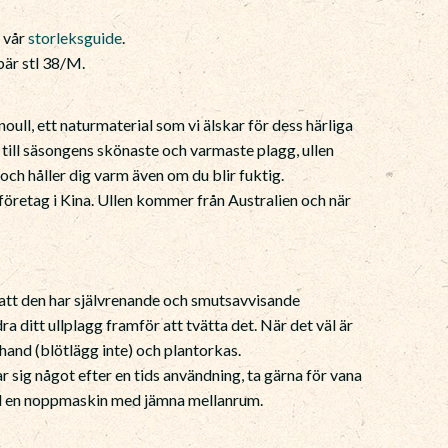
e vår
storleksguide
.
är stl 38/M.
oull, ett naturmaterial som vi älskar för dess härliga
 till säsongens skönaste och varmaste plagg, ullen
och håller dig varm även om du blir fuktig.
jeföretag i Kina. Ullen kommer från Australien och när
r att den har självrenande och smutsavvisande
a ditt ullplagg framför att tvätta det. När det väl är
r hand (blötlägg inte) och plantorkas.
ar sig något efter en tids användning, ta gärna för vana
ed en noppmaskin med jämna mellanrum.