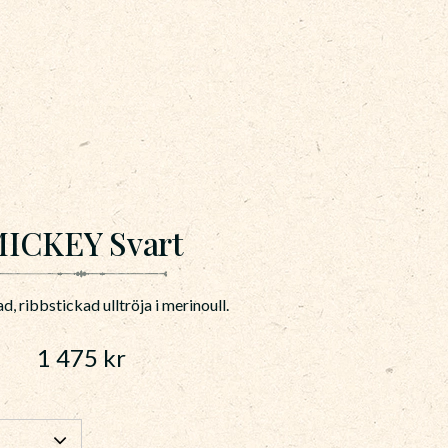
ICKEY Svart
d, ribbstickad ulltröja i merinoull.
1 475
kr