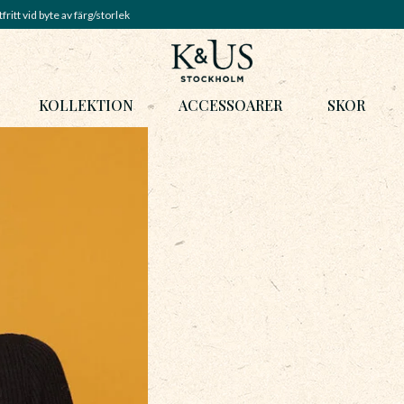
fritt vid byte av färg/storlek
KOLLEKTION
ACCESSOARER
SKOR