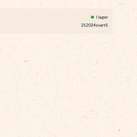
I lager
252024svartS