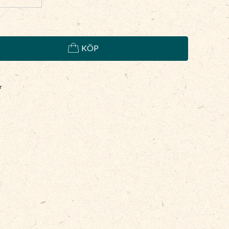
KÖP
r