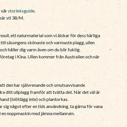
e vår
storleksguide
.
är stl 38/M.
oull, ett naturmaterial som vi älskar för dess härliga
 till säsongens skönaste och varmaste plagg, ullen
och håller dig varm även om du blir fuktig.
jeföretag i Kina. Ullen kommer från Australien och när
r att den har självrenande och smutsavvisande
a ditt ullplagg framför att tvätta det. När det väl är
r hand (blötlägg inte) och plantorkas.
ar sig något efter en tids användning, ta gärna för vana
ed en noppmaskin med jämna mellanrum.