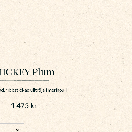
ICKEY Plum
d, ribbstickad ulltröja i merinoull.
1 475
kr