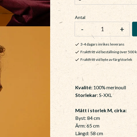
Antal
-
+
3-4 dagars inrikes leverans
Fraktfritt vid beställning över 500 k
Fraktfritt vid byte av färg/storlek
Kvalité:
100% merinoull
Storlekar
: S-XXL
Mått i storlek M, cirka:
Byst: 84 cm
Ärm: 65 cm
Längd: 58 cm