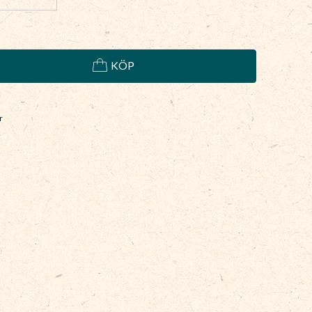
KÖP
r