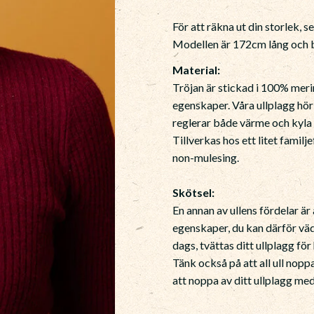
För att räkna ut din storlek, s
Modellen är 172cm lång och b
Material:
Tröjan är stickad i 100% merin
egenskaper. Våra ullplagg hör
reglerar både värme och kyla 
Tillverkas hos ett litet famil
non-mulesing.
Skötsel:
En annan av ullens fördelar ä
egenskaper, du kan därför vädr
dags, tvättas ditt ullplagg fö
Tänk också på att all ull nopp
att noppa av ditt ullplagg m