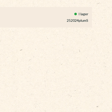
I lager
252024plumS