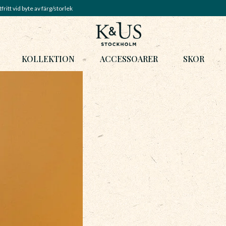
fritt vid byte av färg/storlek
KOLLEKTION
ACCESSOARER
SKOR