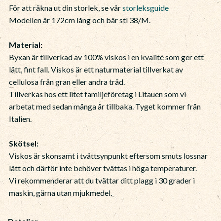
För att räkna ut din storlek, se vår
storleksguide
Modellen är 172cm lång och bär stl 38/M.
Material:
Byxan är tillverkad av 100% viskos i en kvalité som ger ett
lätt, fint fall. Viskos är ett naturmaterial tillverkat av
cellulosa från gran eller andra träd.
Tillverkas hos ett litet familjeföretag i Litauen som vi
arbetat med sedan många år tillbaka. Tyget kommer från
Italien.
Skötsel:
Viskos är skonsamt i tvättsynpunkt eftersom smuts lossnar
lätt och därför inte behöver tvättas i höga temperaturer.
Vi rekommenderar att du tvättar ditt plagg i 30 grader i
maskin, gärna utan mjukmedel.