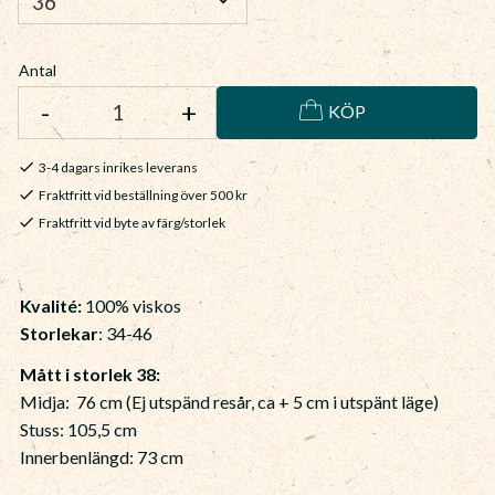
Antal
-
+
KÖP
3-4 dagars inrikes leverans
Fraktfritt vid beställning över 500 kr
Fraktfritt vid byte av färg/storlek
Kvalité:
100% viskos
Storlekar
: 34-46
Mått i storlek 38:
Midja: 76 cm (Ej utspänd resår, ca + 5 cm i utspänt läge)
Stuss: 105,5 cm
Innerbenlängd: 73 cm