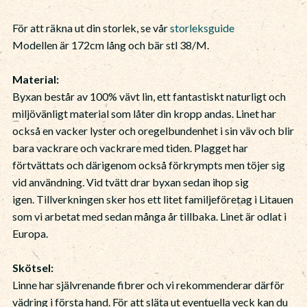
För att räkna ut din storlek, se vår
storleksguide
Modellen är 172cm lång och bär stl 38/M.
Material:
Byxan består av 100% vävt lin, ett fantastiskt naturligt och
miljövänligt material som låter din kropp andas. Linet har
också en vacker lyster och oregelbundenhet i sin väv och blir
bara vackrare och vackrare med tiden. Plagget har
förtvättats och därigenom också förkrympts men töjer sig
vid användning. Vid tvätt drar byxan sedan ihop sig
igen. Tillverkningen sker hos ett litet familjeföretag i Litauen
som vi arbetat med sedan många år tillbaka. Linet är odlat i
Europa.
Skötsel:
Linne har självrenande fibrer och vi rekommenderar därför
vädring i första hand. För att släta ut eventuella veck kan du