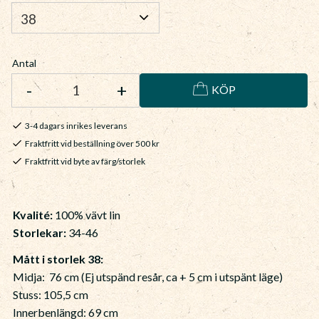
Antal
-
+
KÖP
3-4 dagars inrikes leverans
Fraktfritt vid beställning över 500 kr
Fraktfritt vid byte av färg/storlek
Kvalité:
100% vävt lin
Storlekar:
34-46
Mått i storlek 38:
Midja: 76 cm (Ej utspänd resår, ca + 5 cm i utspänt läge)
Stuss: 105,5 cm
Innerbenlängd: 69 cm