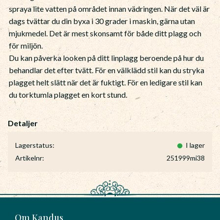
spraya lite vatten på området innan vädringen. När det väl är
dags tvättar du din byxa i 30 grader i maskin, gärna utan
mjukmedel. Det är mest skonsamt för både ditt plagg och
för miljön.
Du kan påverka looken på ditt linplagg beroende på hur du
behandlar det efter tvätt. För en välklädd stil kan du stryka
plagget helt slätt när det är fuktigt. För en ledigare stil kan
du torktumla plagget en kort stund.
Lagerstatus
I lager
Artikelnr
251999mi38
Om Kandus