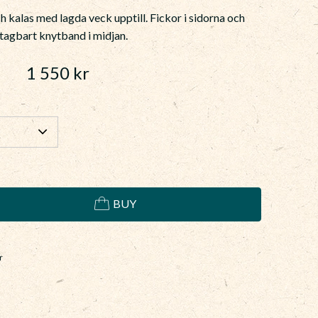
ch kalas med lagda veck upptill. Fickor i sidorna och
tagbart knytband i midjan.
1 550
kr
BUY
r