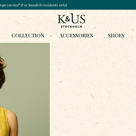
nge service* (For Swedish residents only)
COLLECTION
ACCESSORIES
SHOES