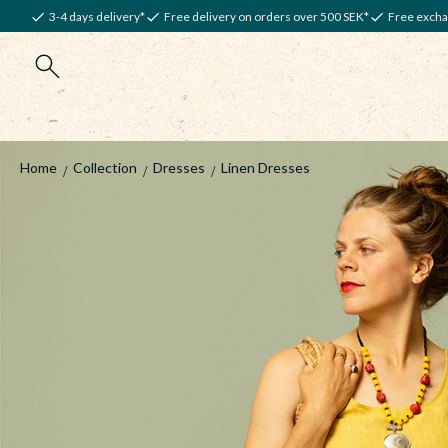
3-4 days delivery*
Free delivery on orders over 500 SEK*
Free excha
Home
Collection
Dresses
Linen Dresses