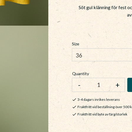
Söt gul klänning för fest o
av
Size
Quantity
-
+
3-4 dagars inrikes leverans
Fraktfritt vid beställning över 500 k
Fraktfritt vid byte av färg/storlek