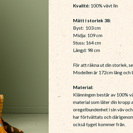
Kvalité:
100% vävt lin
Mått i storlek 38:
Byst: 103 cm
Midja: 109 cm
Stuss: 164 cm
Längd: 98 cm
För att räkna ut din storlek, s
Modellen är 172cm lång och b
Material:
Klänningen består av 100% vävt
material som låter din kropp a
oregelbundenhet i sin väv och
har förtvättats och därigenom
också tyget kommer från.