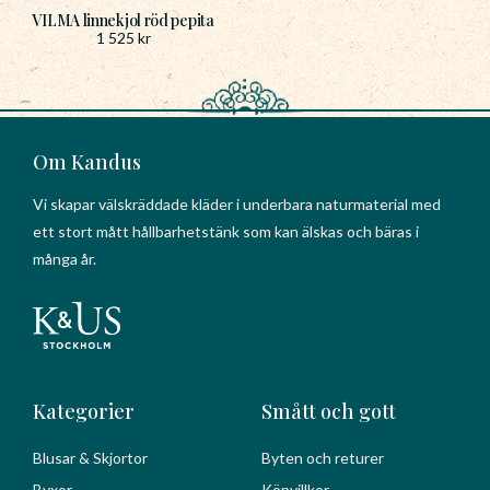
VILMA linnekjol röd pepita
1 525
kr
Om Kandus
Vi skapar välskräddade kläder i underbara naturmaterial med
ett stort mått hållbarhetstänk som kan älskas och bäras i
många år.
Kategorier
Smått och gott
Blusar & Skjortor
Byten och returer
Byxor
Köpvillkor