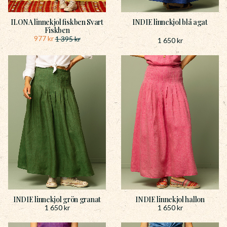
ILONA linnekjol fiskben Svart
INDIE linnekjol blå agat
Fiskben
977
kr
1 395
kr
1 650
kr
INDIE linnekjol grön granat
INDIE linnekjol hallon
1 650
kr
1 650
kr