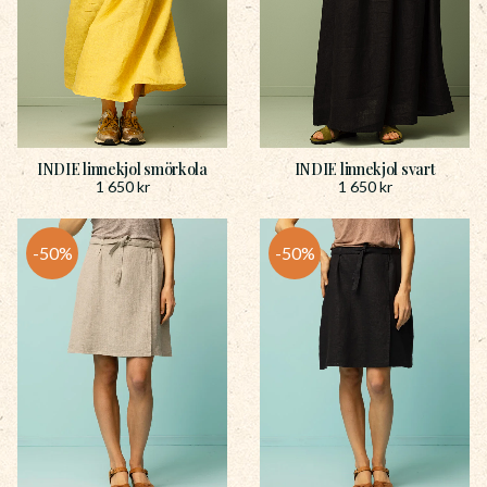
INDIE linnekjol smörkola
INDIE linnekjol svart
1 650
kr
1 650
kr
50
%
50
%