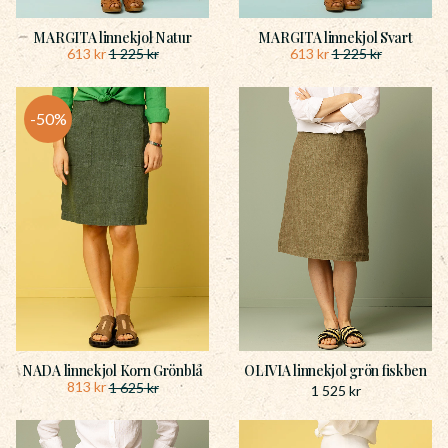
MARGITA linnekjol Natur
MARGITA linnekjol Svart
613
kr
613
kr
1 225
kr
1 225
kr
50
%
NADA linnekjol Korn Grönblå
OLIVIA linnekjol grön fiskben
813
kr
1 625
kr
1 525
kr