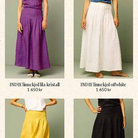
INDIE linnekjol lila kristall
INDIE linnekjol offwhite
1 650
kr
1 650
kr