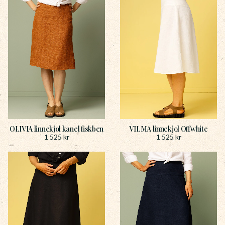
OLIVIA linnekjol kanel fiskben
VILMA linnekjol Offwhite
1 525
kr
1 525
kr