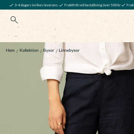
3-4 dagars inrikes leverans.
Fraktfritt vid beställning över 500 kr
Frakt
Hem
Kollektion
Byxor
Linnebyxor