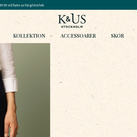
fritt vid byte av färg/storlek
KOLLEKTION
ACCESSOARER
SKOR