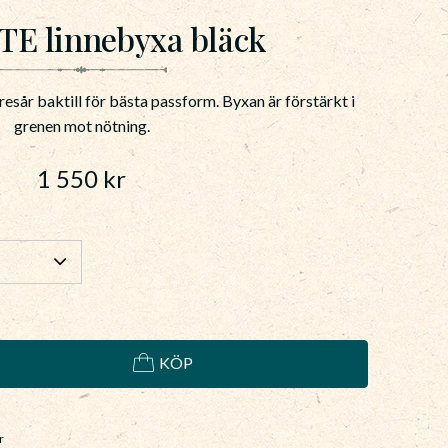
E linnebyxa bläck
sår baktill för bästa passform. Byxan är förstärkt i
grenen mot nötning.
1 550
kr
KÖP
r