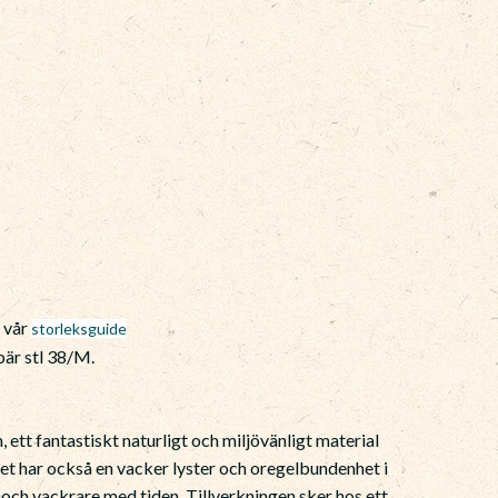
)
e vår
storleksguide
är stl 38/M.
 ett fantastiskt naturligt och miljövänligt material
net har också en vacker lyster och oregelbundenhet i
 och vackrare med tiden. Tillverkningen sker hos ett