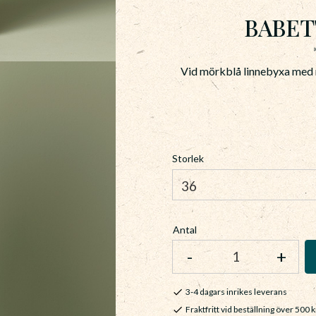
BABETT
Vid mörkblå linnebyxa med re
Storlek
Antal
-
+
3-4 dagars inrikes leverans
Fraktfritt vid beställning över 500 k