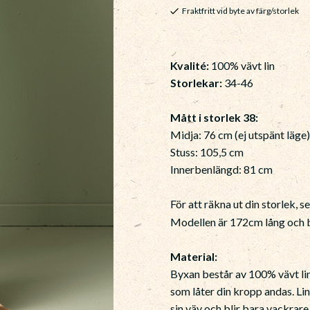
Fraktfritt vid byte av färg/storlek
Kvalité:
100% vävt lin
Storlekar:
34-46
Mått i storlek 38:
Midja: 76 cm (ej utspänt läge
Stuss: 105,5 cm
Innerbenlängd: 81 cm
För att räkna ut din storlek, s
Modellen är 172cm lång och b
Material:
Byxan består av 100% vävt lin,
som låter din kropp andas. Li
sin väv och blir bara vackrare