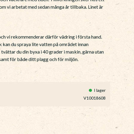
 som vi arbetat med sedan många år tillbaka. Linet är
 och vi rekommenderar därför vädring i första hand.
ck kan du spraya lite vatten på området innan
 tvättar du din byxa i 40 grader i maskin, gärna utan
mt för både ditt plagg och för miljön.
I lager
V10018608