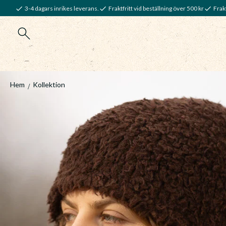
3-4 dagars inrikes leverans.
Fraktfritt vid beställning över 500 kr
Frakt
Hem
Kollektion