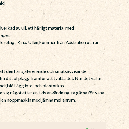
mid
llverkad av ull, ett härligt material med
aper.
jeföretag i Kina. Ullen kommer från Australien och är
r att den har självrenande och smutsavvisande
a ditt ullplagg framför att tvätta det. När det väl är
and (blötlägg inte) och plantorkas.
ar sig något efter en tids användning, ta gärna för vana
ed en noppmaskin med jämna mellanrum.