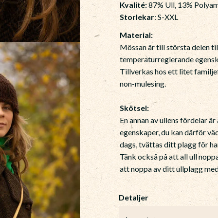
Kvalité:
87% Ull, 13% Polya
Storlekar
: S-XXL
Material:
Mössan är till största delen ti
temperaturreglerande egensk
Tillverkas hos ett litet famil
non-mulesing.
Skötsel:
En annan av ullens fördelar ä
egenskaper, du kan därför vädr
dags, tvättas ditt plagg för h
Tänk också på att all ull nopp
att noppa av ditt ullplagg m