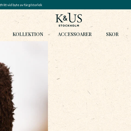
fritt vid byte av färg/storlek
KOLLEKTION
ACCESSOARER
SKOR