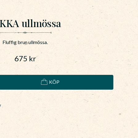
KKA ullmössa
Fluffig brun ullmössa.
675
kr
KÖP
r