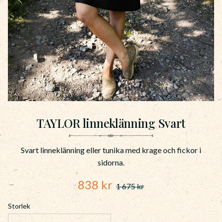
TAYLOR linneklänning Svart
Svart linneklänning eller tunika med krage och fickor i
sidorna.
Nedsatt pris:
838
kr
1 675
kr
Ordinarie pris:
Storlek