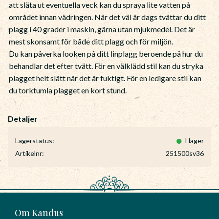
att släta ut eventuella veck kan du spraya lite vatten på
området innan vädringen. När det väl är dags tvättar du ditt
plagg i 40 grader i maskin, gärna utan mjukmedel. Det är
mest skonsamt för både ditt plagg och för miljön.
Du kan påverka looken på ditt linplagg beroende på hur du
behandlar det efter tvätt. För en välklädd stil kan du stryka
plagget helt slätt när det är fuktigt. För en ledigare stil kan
du torktumla plagget en kort stund.
Lagerstatus
I lager
Artikelnr
251500sv36
Om Kandus