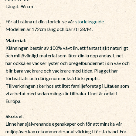
Längd: 96 cm
För att räkna ut din storlek, se vår
storleksguide
.
Modellen är 172cm lång och bär stl 38/M.
Material:
Klänningen består av 100% vävt lin, ett fantastiskt naturligt
och miljövänligt material som låter din kropp andas. Linet
har också en vacker lyster och oregelbundenhet i sin väv och
blir bara vackrare och vackrare med tiden. Plagget har
förtvättats och därigenom också förkrympts.
Tillverkningen sker hos ett litet familjeföretag i Litauen som
vi arbetat med sedan många år tillbaka. Linet är odlat i
Europa.
Skötsel:
Linne har självrenande egenskaper och för att minska vår
miljöpåverkan rekommenderar vi vädring i första hand. För