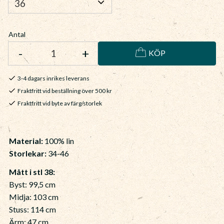
Antal
-
+
KÖP
3-4 dagars inrikes leverans
Fraktfritt vid beställning över 500 kr
Fraktfritt vid byte av färg/storlek
Material:
100% lin
Storlekar:
34-46
Mått i stl 38:
Byst: 99,5 cm
Midja: 103 cm
Stuss: 114 cm
Ärm: 47 cm