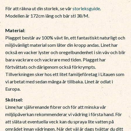
För att räkna ut din storlek, se vår
storleksguide
.
Modellen är 172cm lång och bär stl 38/M.
Material:
Plagget består av 100% vävt lin, ett fantastiskt naturligt och
miljövänligt material som låter din kropp andas. Linet har
också en vacker lyster och oregelbundenhet i sin väv och blir
bara vackrare och vackrare med tiden. Plagget har
förtvättats och därigenom också förkrympts.
Tillverkningen sker hos ett litet familjeföretag i Litauen som
vi arbetat med sedan många år tillbaka. Linet är odlat i
Europa.
Skötsel:
Linne har självrenande fibrer och för att minska vår
miljöpåverkan rekommenderar vi vädring i första hand. För
att släta ut eventuella veck kan du spraya lite vatten på
området innan vädringen. När det väl är dags tvättar du ditt