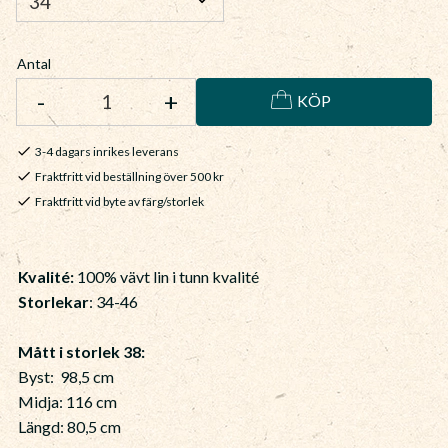
Antal
-
+
KÖP
3-4 dagars inrikes leverans
Fraktfritt vid beställning över 500 kr
Fraktfritt vid byte av färg/storlek
Kvalité:
100% vävt lin i tunn kvalité
Storlekar
: 34-46
Mått i storlek 38:
Byst: 98,5 cm
Midja: 116 cm
Längd: 80,5 cm