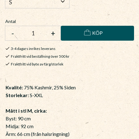
Antal
-
+
KÖP
3-4 dagars inrikes leverans
Fraktfritt vid beställning över 500 kr
Fraktfritt vid byte av färg/storlek
Kvalité:
75% Kashmir, 25% Siden
Storlekar:
S-XXL
Mått i stl M, cirka:
Byst: 90 cm
Midja: 92 cm
Ärm: 66 cm (från halsringning)