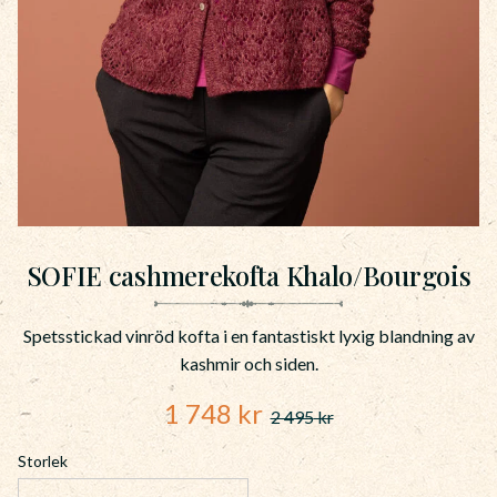
SOFIE cashmerekofta Khalo/Bourgois
Spetsstickad vinröd kofta i en fantastiskt lyxig blandning av
kashmir och siden.
Nedsatt pris:
1 748
kr
2 495
kr
Ordinarie pris:
Storlek