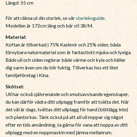
Längd: 55 cm
För att räkna ut din storlek, se vår
storleksguide
.
Modellen är 172cm lång och bär stl 38/M.
Material:
Koftan är tillverkad i 75% Kashmir och 25% siden, båda
förnybara naturmaterial som är fantastiskt mjuka och lyxiga.
Både ull och siden reglerar både värme och kyla och håller
dig varm även om du blir fuktig. Tillverkas hos ett litet
familjeföretag i Kina.
Skötsel:
Ull har också självrenande och smutsavvisande egenskaper,
du kan därför vädra ditt ullplagg framför att tvätta det. När
det väl är dags, tvättas ditt ullplagg för hand (blötlägg inte)
och plantorkas. Tänk också på att all ull noppar sig något
efter en tids användning, ta gärna för vana att noppa av ditt
ullplagg med en noppmaskin med jämna mellanrum.