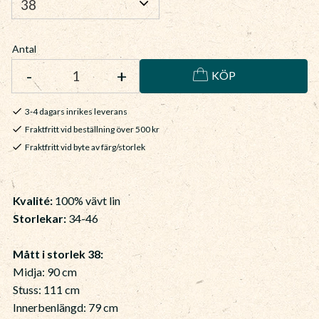
Antal
-
+
KÖP
3-4 dagars inrikes leverans
Fraktfritt vid beställning över 500 kr
Fraktfritt vid byte av färg/storlek
Kvalité:
100% vävt lin
Storlekar:
34-46
Mått i storlek 38:
Midja: 90 cm
Stuss: 111 cm
Innerbenlängd: 79 cm