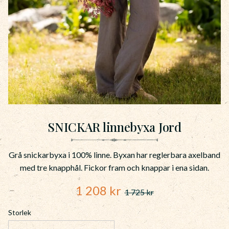
SNICKAR linnebyxa Jord
Grå snickarbyxa i 100% linne. Byxan har reglerbara axelband
med tre knapphål. Fickor fram och knappar i ena sidan.
Nedsatt pris:
1 208
kr
1 725
kr
Ordinarie pris:
Storlek