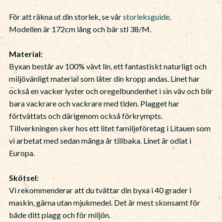
För att räkna ut din storlek, se vår
storleksguide
.
Modellen är 172cm lång och bär stl 38/M.
Material:
Byxan består av 100% vävt lin, ett fantastiskt naturligt och
miljövänligt material som låter din kropp andas. Linet har
också en vacker lyster och oregelbundenhet i sin väv och blir
bara vackrare och vackrare med tiden. Plagget har
förtvättats och därigenom också förkrympts.
Tillverkningen sker hos ett litet familjeföretag i Litauen som
vi arbetat med sedan många år tillbaka. Linet är odlat i
Europa.
Skötsel:
Vi rekommenderar att du tvättar din byxa i 40 grader i
maskin, gärna utan mjukmedel. Det är mest skonsamt för
både ditt plagg och för miljön.