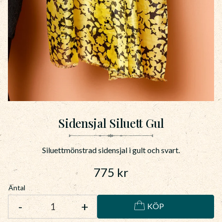
Sidensjal Siluett Gul
Siluettmönstrad sidensjal i gult och svart.
775
kr
Antal
-
+
KÖP