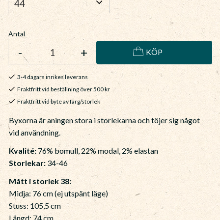
Antal
-
+
KÖP
3-4 dagars inrikes leverans
Fraktfritt vid beställning över 500 kr
Fraktfritt vid byte av färg/storlek
Byxorna är aningen stora i storlekarna och töjer sig något
vid användning.
Kvalité:
76% bomull, 22% modal, 2% elastan
Storlekar:
34-46
Mått i storlek 38:
Midja: 76 cm (ej utspänt läge)
Stuss: 105,5 cm
Längd: 74 cm