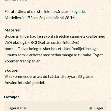
För att räkna ut din storlek, se vår
storleksguide
.
Modellen är 172cm lång och bär stl 38/M.
Material:
Byxan är tillverkad i en skönt stretchig sammetskvalité med
76% ekologisk BCI (Better cotton initiative)
bomull. Tillverkningen sker hos ett litet familjeföretag i
Litauen som vi arbetat med sedan många år tillbaka. Tyget
kommer från Spanien.
Skötsel:
Vi rekommenderar att du tvättar din byxa i 30 grader.
Använd inte sköljmedel.
Lagerstatus
I lager