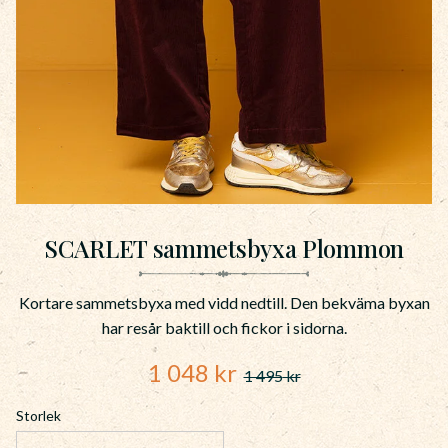
SCARLET sammetsbyxa Plommon
Kortare sammetsbyxa med vidd nedtill. Den bekväma byxan
har resår baktill och fickor i sidorna.
Nedsatt pris:
1 048
kr
1 495
kr
Ordinarie pris:
Storlek