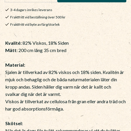
3-4 dagars inrikes leverans
Fraktfritt vid beställning över 500 kr
Fraktfritt vid byte av färg/storlek
Kvalité:
82% Viskos, 18% Siden
Mått:
200 cm lång 35 cm bred
Material:
Sjalen är tillverkad av 82% viskos och 18% siden. Kvalitén är
mjuk och behaglig och de båda naturmaterialen låter din
kropp andas. Siden håller dig varm när det är kallt och
svalkar dig när det är varmt.
Viskos är tillverkat av cellulosa från gran eller andra träd och
har god absorptionsförmåga.
Skötsel:
När det är dags för tvätt, rekommenderar vi att du tvättar