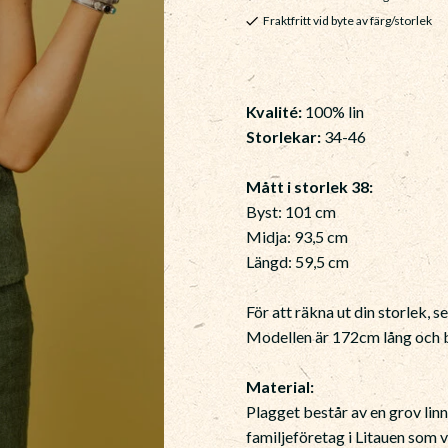
Fraktfritt vid byte av färg/storlek
Kvalité:
100% lin
Storlekar:
34-46
Mått i storlek 38:
Byst: 101 cm
Midja: 93,5 cm
Längd: 59,5 cm
För att räkna ut din storlek, s
Modellen är 172cm lång och b
Material:
Plagget består av en grov linn
familjeföretag i Litauen som