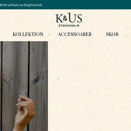
fritt vid byte av färg/storlek
KOLLEKTION
ACCESSOARER
SKOR