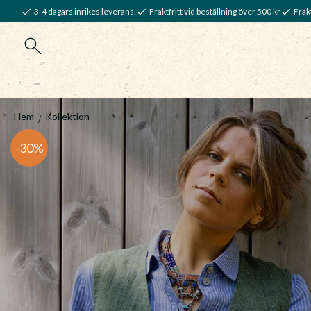
3-4 dagars inrikes leverans.
Fraktfritt vid beställning över 500 kr
Frakt
Hem
Kollektion
30
%