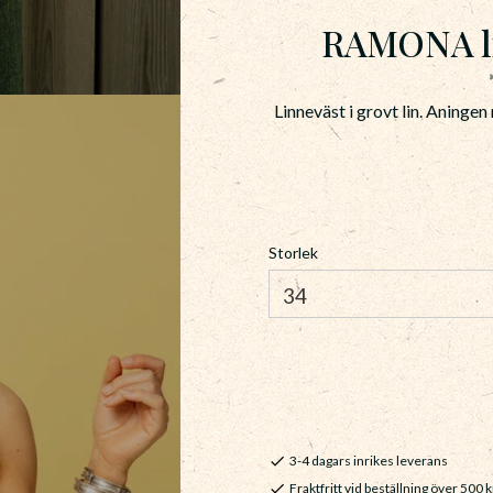
RAMONA li
Linneväst i grovt lin. Aninge
Storlek
3-4 dagars inrikes leverans
Fraktfritt vid beställning över 500 k