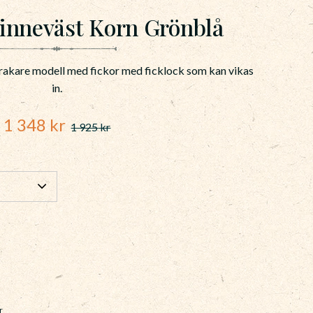
nneväst Korn Grönblå
n rakare modell med fickor med ficklock som kan vikas
in.
Nedsatt pris:
1 348
kr
1 925
kr
Ordinarie pris:
r