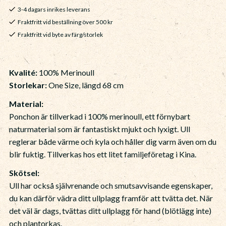
3-4 dagars inrikes leverans
Fraktfritt vid beställning över 500 kr
Fraktfritt vid byte av färg/storlek
Kvalité:
100% Merinoull
Storlekar:
One Size, längd 68 cm
Material:
Ponchon är tillverkad i 100% merinoull, ett förnybart
naturmaterial som är fantastiskt mjukt och lyxigt. Ull
reglerar både värme och kyla och håller dig varm även om du
blir fuktig. Tillverkas hos ett litet familjeföretag i Kina.
Skötsel:
Ull har också självrenande och smutsavvisande egenskaper,
du kan därför vädra ditt ullplagg framför att tvätta det. När
det väl är dags, tvättas ditt ullplagg för hand (blötlägg inte)
och plantorkas.