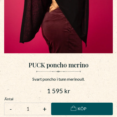
PUCK poncho merino
Svart poncho i tunn merinoull.
1 595
kr
Antal
-
+
KÖP