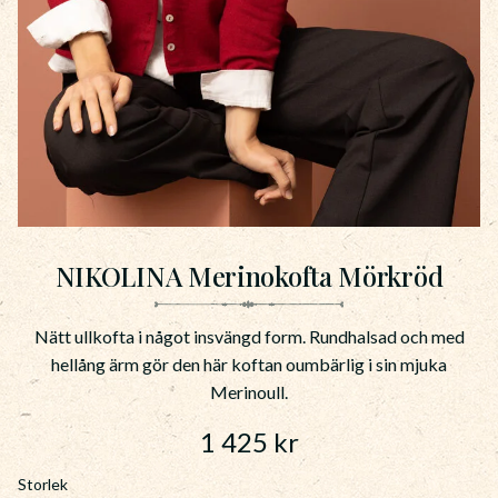
NIKOLINA Merinokofta Mörkröd
Nätt ullkofta i något insvängd form. Rundhalsad och med
hellång ärm gör den här koftan oumbärlig i sin mjuka
Merinoull.
1 425
kr
Storlek