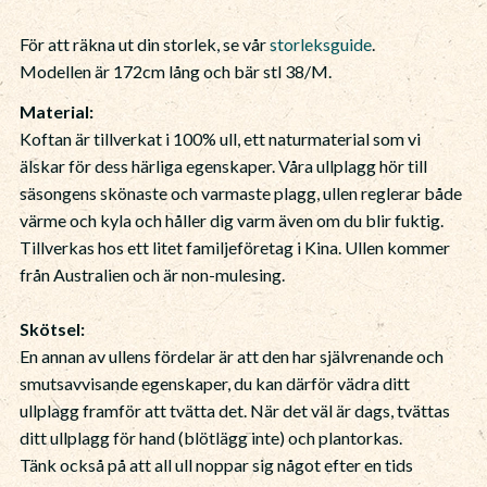
För att räkna ut din storlek, se vår
storleksguide
.
Modellen är 172cm lång och bär stl 38/M.
Material:
Koftan är tillverkat i 100% ull, ett naturmaterial som vi
älskar för dess härliga egenskaper. Våra ullplagg hör till
säsongens skönaste och varmaste plagg, ullen reglerar både
värme och kyla och håller dig varm även om du blir fuktig.
Tillverkas hos ett litet familjeföretag i Kina. Ullen kommer
från Australien och är non-mulesing.
Skötsel:
En annan av ullens fördelar är att den har självrenande och
smutsavvisande egenskaper, du kan därför vädra ditt
ullplagg framför att tvätta det. När det väl är dags, tvättas
ditt ullplagg för hand (blötlägg inte) och plantorkas.
Tänk också på att all ull noppar sig något efter en tids