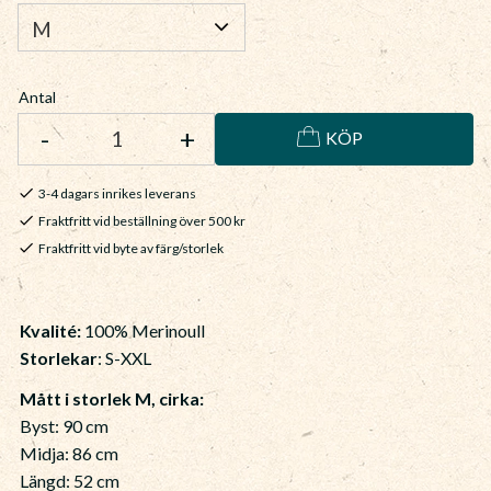
Antal
-
+
KÖP
3-4 dagars inrikes leverans
Fraktfritt vid beställning över 500 kr
Fraktfritt vid byte av färg/storlek
Kvalité:
100% Merinoull
Storlekar
: S-XXL
Mått i storlek M, cirka:
Byst: 90 cm
Midja: 86 cm
Längd: 52 cm