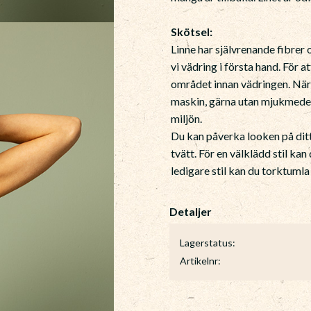
Skötsel:
Linne har självrenande fibre
vi vädring i första hand. För a
området innan vädringen. När d
maskin, gärna utan mjukmedel
miljön.
Du kan påverka looken på ditt
tvätt. För en välklädd stil kan
ledigare stil kan du torktumla
Lagerstatus
Artikelnr