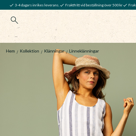
3-4 dagars inrikes leverans.
Fraktfritt vid beställning över 500 kr
Frakt
Hem
Kollektion
Klänningar
Linneklänningar