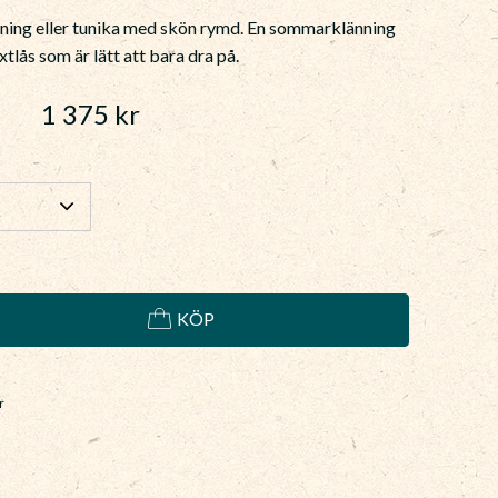
nning eller tunika med skön rymd. En sommarklänning
xtlås som är lätt att bara dra på.
1 375
kr
KÖP
r