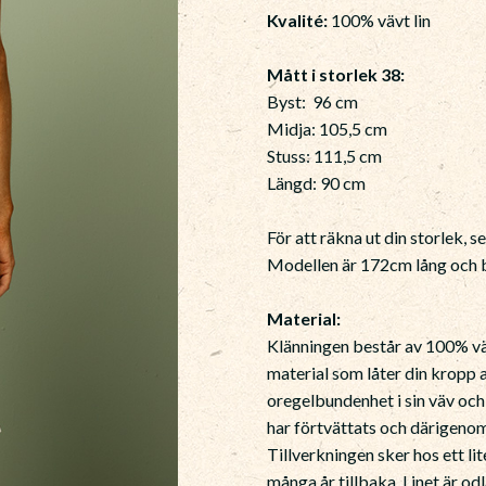
Kvalité:
100% vävt lin
Mått i storlek 38:
Byst: 96 cm
Midja: 105,5 cm
Stuss: 111,5 cm
Längd: 90 cm
För att räkna ut din storlek, s
Modellen är 172cm lång och b
Material:
Klänningen består av 100% vävt
material som låter din kropp a
oregelbundenhet i sin väv och
har förtvättats och därigeno
Tillverkningen sker hos ett li
många år tillbaka. Linet är odl