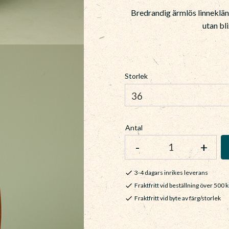
Bredrandig ärmlös linneklä
utan bli
Storlek
Antal
-
+
3-4 dagars inrikes leverans
Fraktfritt vid beställning över 500 k
Fraktfritt vid byte av färg/storlek