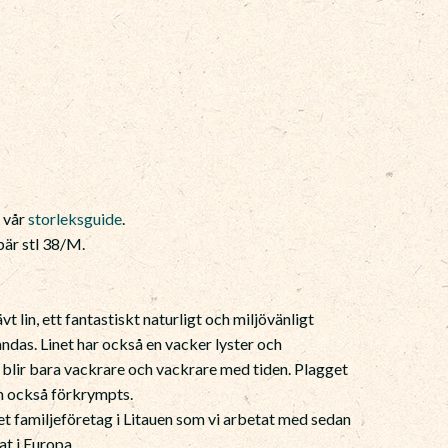
e vår
storleksguide
.
är stl 38/M.
 lin, ett fantastiskt naturligt och miljövänligt
ndas. Linet har också en vacker lyster och
 blir bara vackrare och vackrare med tiden. Plagget
m också förkrympts.
tet familjeföretag i Litauen som vi arbetat med sedan
at i Europa.