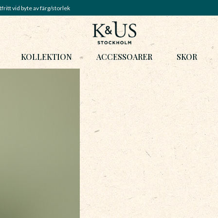
fritt vid byte av färg/storlek
KOLLEKTION
ACCESSOARER
SKOR