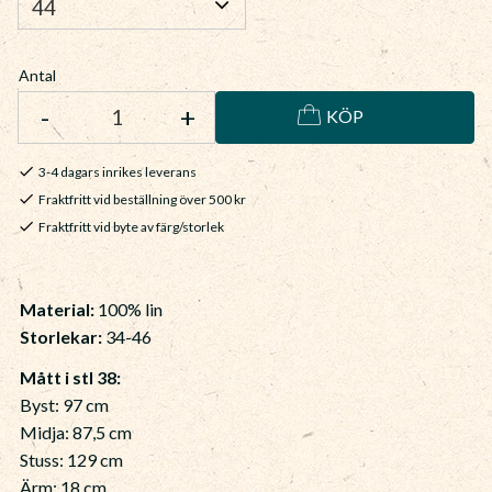
Antal
-
+
KÖP
3-4 dagars inrikes leverans
Fraktfritt vid beställning över 500 kr
Fraktfritt vid byte av färg/storlek
Material:
100% lin
Storlekar:
34-46
Mått i stl 38:
Byst: 97 cm
Midja: 87,5 cm
Stuss: 129 cm
Ärm: 18 cm