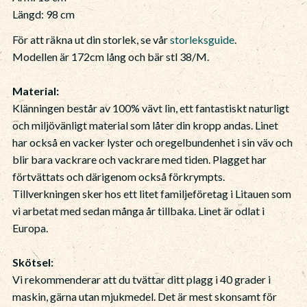
Längd: 98 cm
För att räkna ut din storlek, se vår
storleksguide
.
Modellen är 172cm lång och bär stl 38/M.
Material:
Klänningen består av 100% vävt lin, ett fantastiskt naturligt
och miljövänligt material som låter din kropp andas. Linet
har också en vacker lyster och oregelbundenhet i sin väv och
blir bara vackrare och vackrare med tiden. Plagget har
förtvättats och därigenom också förkrympts.
Tillverkningen sker hos ett litet familjeföretag i Litauen som
vi arbetat med sedan många år tillbaka. Linet är odlat i
Europa.
Skötsel:
Vi rekommenderar att du tvättar ditt plagg i 40 grader i
maskin, gärna utan mjukmedel. Det är mest skonsamt för