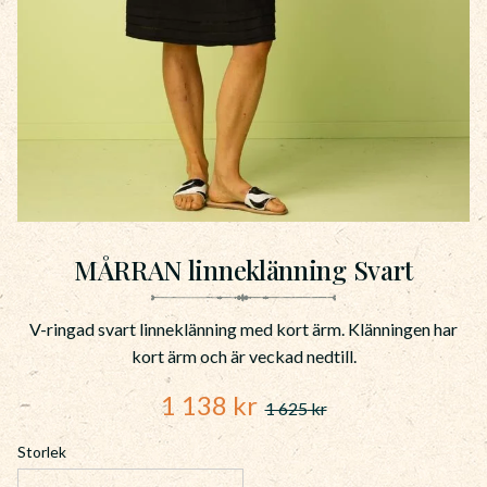
MÅRRAN linneklänning Svart
V-ringad svart linneklänning med kort ärm. Klänningen har
kort ärm och är veckad nedtill.
Nedsatt pris:
1 138
kr
1 625
kr
Ordinarie pris:
Storlek