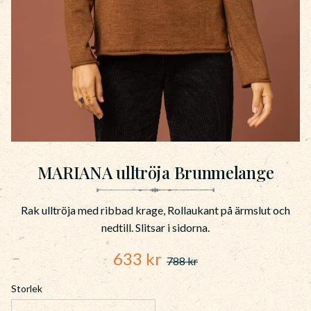
MARIANA ulltröja Brunmelange
Rak ulltröja med ribbad krage, Rollaukant på ärmslut och
nedtill. Slitsar i sidorna.
Nedsatt pris:
633
kr
788
kr
Ordinarie pris:
Storlek