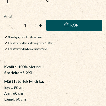
Antal
-
+
KÖP
3-4 dagars inrikes leverans
Fraktfritt vid beställning över 500 kr
Fraktfritt vid byte av färg/storlek
Kvalité:
100% Merinoull
Storlekar
: S-XXL
Mått i storlek M, cirka:
Byst: 98 cm
Ärm: 60 cm
Längd: 60 cm