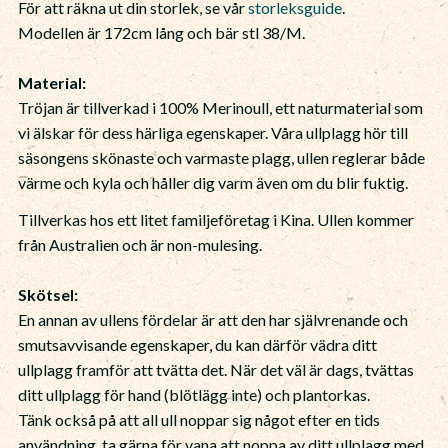
För att räkna ut din storlek, se vår
storleksguide
.
Modellen är 172cm lång och bär stl 38/M.
Material:
Tröjan är tillverkad i 100% Merinoull, ett naturmaterial som
vi älskar för dess härliga egenskaper. Våra ullplagg hör till
säsongens skönaste och varmaste plagg, ullen reglerar både
värme och kyla och håller dig varm även om du blir fuktig.
Tillverkas hos ett litet familjeföretag i Kina. Ullen kommer
från Australien och är non-mulesing.
Skötsel:
En annan av ullens fördelar är att den har självrenande och
smutsavvisande egenskaper, du kan därför vädra ditt
ullplagg framför att tvätta det. När det väl är dags, tvättas
ditt ullplagg för hand (blötlägg inte) och plantorkas.
Tänk också på att all ull noppar sig något efter en tids
användning, ta gärna för vana att noppa av ditt ullplagg med