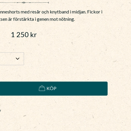
nneshorts med resår och knytband i midjan. Fickor i
tsen är förstärkta i genen mot nötning.
1 250
kr
KÖP
r