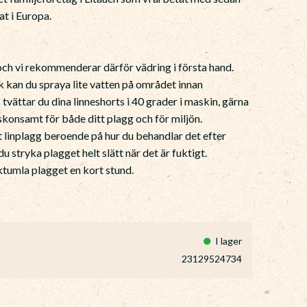
at i Europa.
 och vi rekommenderar därför vädring i första hand.
ck kan du spraya lite vatten på området innan
 tvättar du dina linneshorts i 40 grader i maskin, gärna
konsamt för både ditt plagg och för miljön.
 linplagg beroende på hur du behandlar det efter
 du stryka plagget helt slätt när det är fuktigt.
rktumla plagget en kort stund.
I lager
23129524734