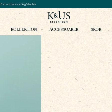
fritt vid byte av färg/storlek
KOLLEKTION
ACCESSOARER
SKOR