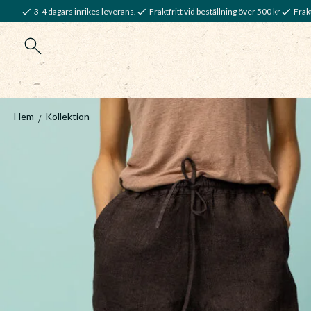
3-4 dagars inrikes leverans.
Fraktfritt vid beställning över 500 kr
Frakt
Hem
Kollektion