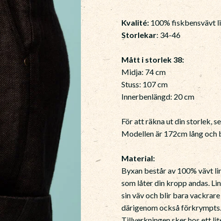
Kvalité:
100% fiskbensvävt l
Storlekar
: 34-46
Mått i storlek 38:
Midja: 74 cm
Stuss: 107 cm
Innerbenlängd: 20 cm
För att räkna ut din storlek, s
Modellen är 172cm lång och b
Material:
Byxan består av 100% vävt lin,
som låter din kropp andas. Li
sin väv och blir bara vackrar
därigenom också förkrympts
Tillverkningen sker hos ett li