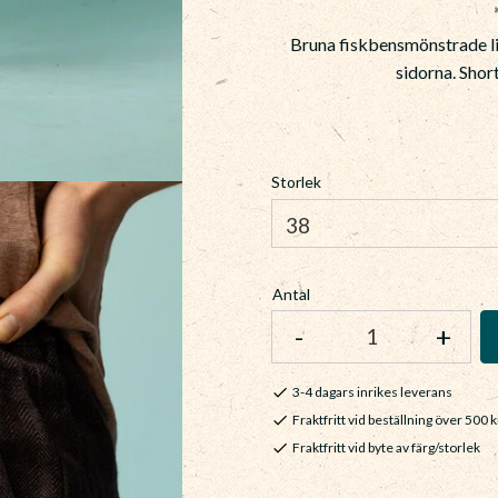
Bruna fiskbensmönstrade li
sidorna. Shor
Storlek
Antal
-
+
3-4 dagars inrikes leverans
Fraktfritt vid beställning över 500 k
Fraktfritt vid byte av färg/storlek