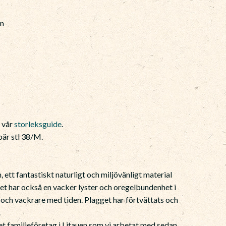
in
e vår
storleksguide
.
är stl 38/M.
 ett fantastiskt naturligt och miljövänligt material
net har också en vacker lyster och oregelbundenhet i
e och vackrare med tiden. Plagget har förtvättats och
.
tet familjeföretag i Litauen som vi arbetat med sedan