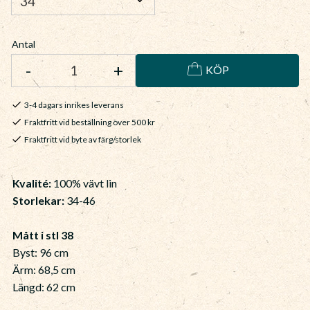
Antal
-
+
KÖP
3-4 dagars inrikes leverans
Fraktfritt vid beställning över 500 kr
Fraktfritt vid byte av färg/storlek
Kvalité:
100% vävt lin
Storlekar:
34-46
Mått i stl 38
Byst: 96 cm
Ärm: 68,5 cm
Längd: 62 cm