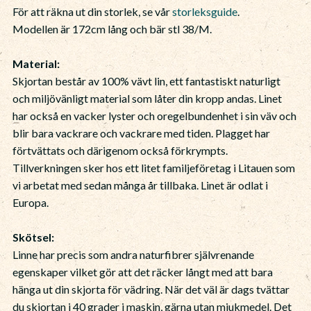
För att räkna ut din storlek, se vår
storleksguide
.
Modellen är 172cm lång och bär stl 38/M.
Material:
Skjortan består av 100% vävt lin, ett fantastiskt naturligt
och miljövänligt material som låter din kropp andas. Linet
har också en vacker lyster och oregelbundenhet i sin väv och
blir bara vackrare och vackrare med tiden. Plagget har
förtvättats och därigenom också förkrympts.
Tillverkningen sker hos ett litet familjeföretag i Litauen som
vi arbetat med sedan många år tillbaka. Linet är odlat i
Europa.
Skötsel:
Linne har precis som andra naturfibrer självrenande
egenskaper vilket gör att det räcker långt med att bara
hänga ut din skjorta för vädring. När det väl är dags tvättar
du skjortan i 40 grader i maskin, gärna utan mjukmedel. Det