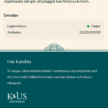
mjukmedel, det gör att plagget kan förlora sin form.
Lagerstatus
I lager
Artikelnr
22101019339
Om Kandus
Vi skapar välskräddade kläder i underbara naturmaterial med
ett stort mått hållbarhetstänk som kan älskas och bäras i
många år.