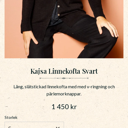
Kajsa Linnekofta Svart
Lång, slätstickad linnekofta med med v-ringning och
pärlemorknappar.
1 450
kr
Storlek