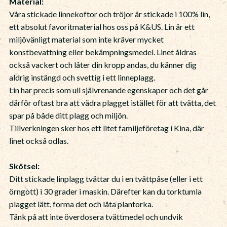
Material:
Våra stickade linnekoftor och tröjor är stickade i 100% lin,
ett absolut favoritmaterial hos oss på K&US. Lin är ett
miljövänligt material som inte kräver mycket
konstbevattning eller bekämpningsmedel. Linet åldras
också vackert och låter din kropp andas, du känner dig
aldrig instängd och svettig i ett linneplagg.
Lin har precis som ull självrenande egenskaper och det går
därför oftast bra att vädra plagget istället för att tvätta, det
spar på både ditt plagg och miljön.
Tillverkningen sker hos ett litet familjeföretag i Kina, där
linet också odlas.
Skötsel:
Ditt stickade linplagg tvättar du i en tvättpåse (eller i ett
örngott) i 30 grader i maskin. Därefter kan du torktumla
plagget lätt, forma det och låta plantorka.
Tänk på att inte överdosera tvättmedel och undvik