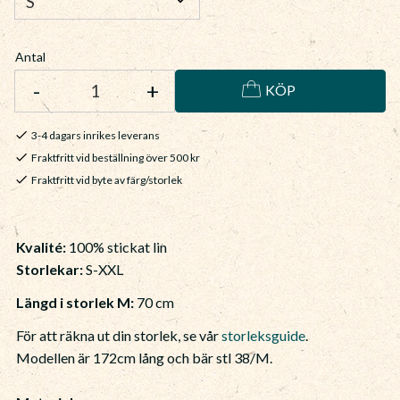
Antal
-
+
KÖP
3-4 dagars inrikes leverans
Fraktfritt vid beställning över 500 kr
Fraktfritt vid byte av färg/storlek
Kvalité:
100% stickat lin
Storlekar:
S-XXL
Längd i storlek M:
70 cm
För att räkna ut din storlek, se vår
storleksguide
.
Modellen är 172cm lång och bär stl 38/M.