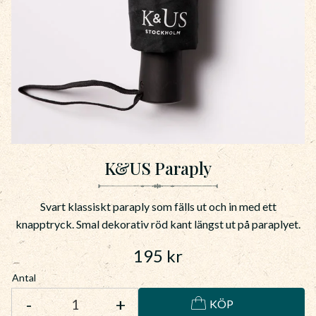
K&US Paraply
Svart klassiskt paraply som fälls ut och in med ett
knapptryck. Smal dekorativ röd kant längst ut på paraplyet.
195
kr
Antal
-
+
KÖP