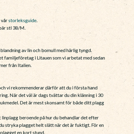
e vår
storleksguide
.
är stl 38/M.
 blandning av lin och bomull med härlig tyngd.
tet familjeföretag i Litauen som vi arbetat med sedan
er från Italien.
 och vi rekommenderar därför att du i första hand
ring. När det väl är dags tvättar du din klänning i 30
mjukmedel. Det är mest skonsamt för både ditt plagg
 linplagg beroende på hur du behandlar det efter
 du stryka plagget helt slätt när det är fuktigt. För en
 plagget en kort stund.