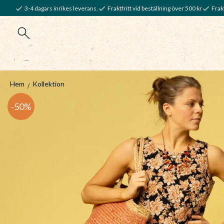
3-4 dagars inrikes leverans.
Fraktfritt vid beställning över 500 kr
Frakt
Hem
Kollektion
50
%