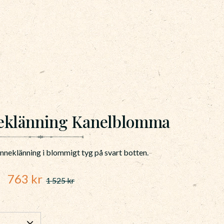
neklänning Kanelblomma
linneklänning i blommigt tyg på svart botten.
Nedsatt pris:
763
kr
1 525
kr
Ordinarie pris: