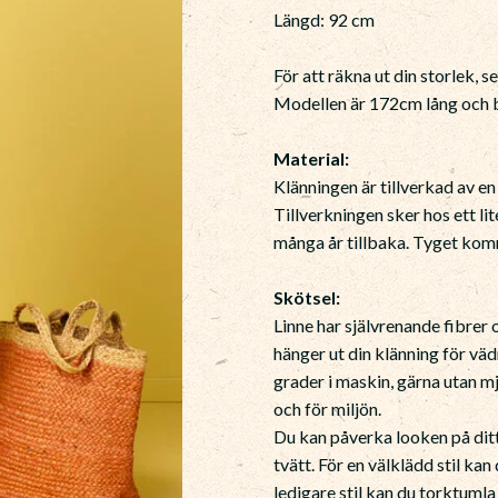
Längd: 92 cm
För att räkna ut din storlek, s
Modellen är 172cm lång och b
Material:
Klänningen är tillverkad av en
Tillverkningen sker hos ett li
många år tillbaka. Tyget komm
Skötsel:
Linne har självrenande fibrer
hänger ut din klänning för väd
grader i maskin, gärna utan 
och för miljön.
Du kan påverka looken på ditt
tvätt. För en välklädd stil kan
ledigare stil kan du torktumla