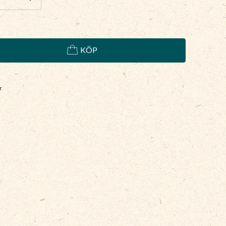
KÖP
r