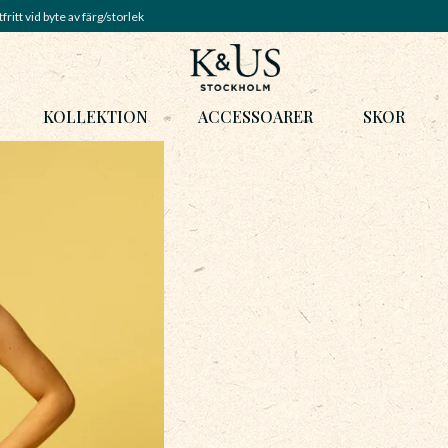
fritt vid byte av färg/storlek
KOLLEKTION
ACCESSOARER
SKOR