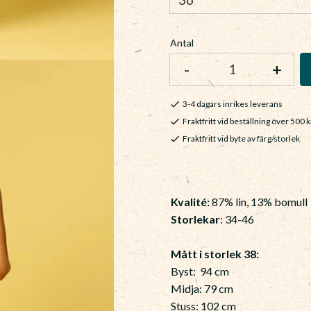
Antal
-
+
3-4 dagars inrikes leverans
Fraktfritt vid beställning över 500 k
Fraktfritt vid byte av färg/storlek
Kvalité:
87% lin, 13% bomull
Storlekar
: 34-46
Mått i storlek 38:
Byst: 94 cm
Midja: 79 cm
Stuss: 102 cm