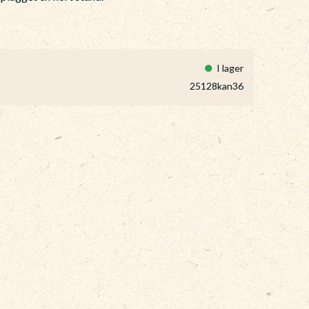
I lager
25128kan36