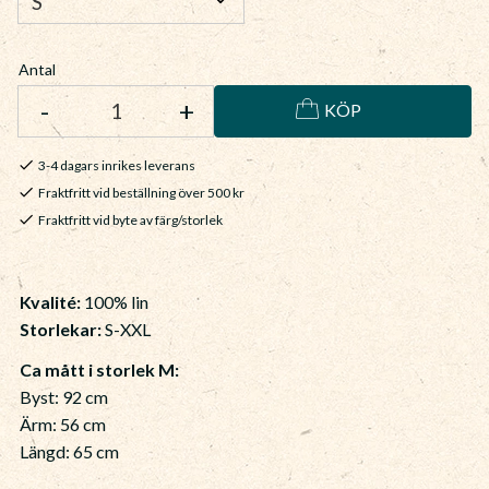
Antal
-
+
KÖP
3-4 dagars inrikes leverans
Fraktfritt vid beställning över 500 kr
Fraktfritt vid byte av färg/storlek
Kvalité:
100% lin
Storlekar:
S-XXL
Ca mått i storlek M:
Byst: 92 cm
Ärm: 56 cm
Längd: 65 cm