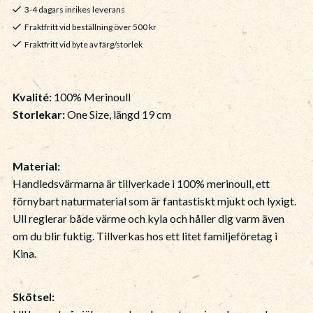
3-4 dagars inrikes leverans
Fraktfritt vid beställning över 500 kr
Fraktfritt vid byte av färg/storlek
Kvalité:
100% Merinoull
Storlekar:
One Size, längd 19 cm
M
aterial:
Handledsvärmarna är tillverkade i 100% merinoull, ett
förnybart naturmaterial som är fantastiskt mjukt och lyxigt.
Ull reglerar både värme och kyla och håller dig varm även
om du blir fuktig. Tillverkas hos ett litet familjeföretag i
Kina.
Skötsel: