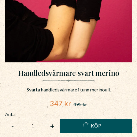
Handledsvärmare svart merino
Svarta handledsvärmare i tunn merinoull.
Nedsatt pris:
347
kr
495
kr
Ordinarie pris:
Antal
-
+
KÖP