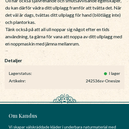
Ull har också självrenande och smutsavvisande egenskaper,
du kan därför vädra ditt ullplagg framför att tvätta det. När
det väl är dags, tvättas ditt ullplagg för hand (blötlägg inte)
och plantorkas.
Tänk också på att all ull noppar sig något efter en tids
användning, ta gärna för vana att noppa av ditt ullplagg med
en noppmaskin med jämna mellanrum.
Lagerstatus
I lager
Artikelnr
242536sv-Onesize
Om Kandus
Vi skapar välskräddade kläder i underbara naturmaterial med