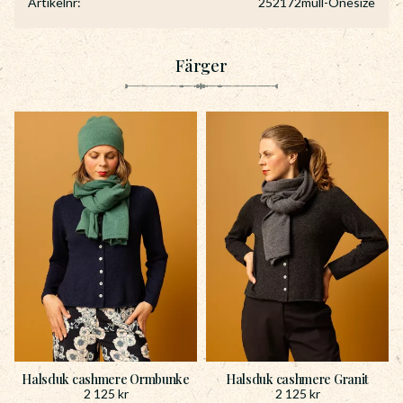
Artikelnr
252172mull-Onesize
Färger
Halsduk cashmere Ormbunke
Halsduk cashmere Granit
2 125
kr
2 125
kr