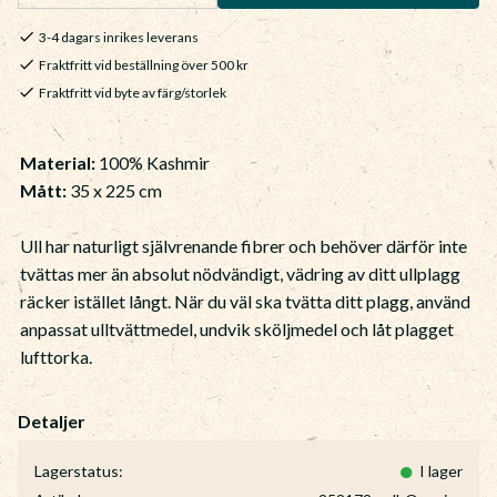
3-4 dagars inrikes leverans
Fraktfritt vid beställning över 500 kr
Fraktfritt vid byte av färg/storlek
Material:
100% Kashmir
Mått:
35 x 225 cm
Ull har naturligt självrenande fibrer och behöver därför inte
tvättas mer än absolut nödvändigt, vädring av ditt ullplagg
räcker istället långt. När du väl ska tvätta ditt plagg, använd
anpassat ulltvättmedel, undvik sköljmedel och låt plagget
lufttorka.
Lagerstatus
I lager