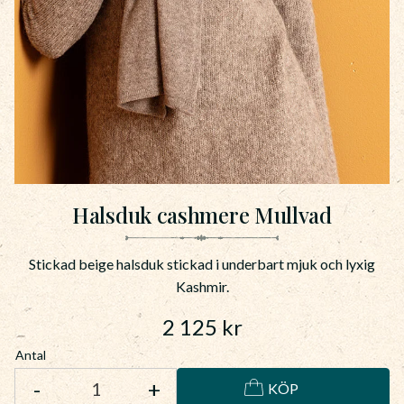
Halsduk cashmere Mullvad
Stickad beige halsduk stickad i underbart mjuk och lyxig
Kashmir.
2 125
kr
Antal
-
+
KÖP