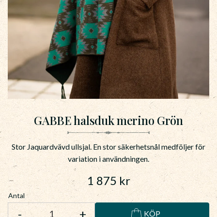
GABBE halsduk merino Grön
Stor Jaquardvävd ullsjal. En stor säkerhetsnål medföljer för
variation i användningen.
1 875
kr
Antal
-
+
KÖP