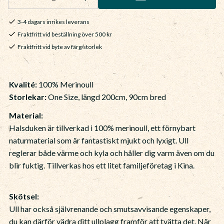
3-4 dagars inrikes leverans
Fraktfritt vid beställning över 500 kr
Fraktfritt vid byte av färg/storlek
Kvalité:
100% Merinoull
Storlekar:
One Size, längd 200cm, 90cm bred
Material:
Halsduken är tillverkad i 100% merinoull, ett förnybart
naturmaterial som är fantastiskt mjukt och lyxigt. Ull
reglerar både värme och kyla och håller dig varm även om du
blir fuktig. Tillverkas hos ett litet familjeföretag i Kina.
Skötsel:
Ull har också självrenande och smutsavvisande egenskaper,
du kan därför vädra ditt ullplagg framför att tvätta det. När