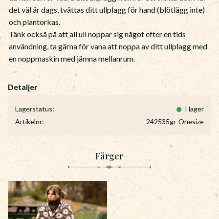
det väl är dags, tvättas ditt ullplagg för hand (blötlägg inte)
och plantorkas.
Tänk också på att all ull noppar sig något efter en tids
användning, ta gärna för vana att noppa av ditt ullplagg med
en noppmaskin med jämna mellanrum.
Lagerstatus
I lager
Artikelnr
242535gr-Onesize
Färger