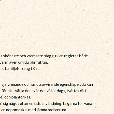
r
ens skönaste och varmaste plagg, ullen reglerar både
 varm även om du blir fuktig.
tet familjeföretag i Kina.
har självrenande och smutsavvisande egenskaper, du kan
för att tvätta det. När det väl är dags, tvättas ditt
te) och plantorkas.
ar sig något efter en tids användning, ta gärna för vana
ed en noppmaskin med jämna mellanrum.