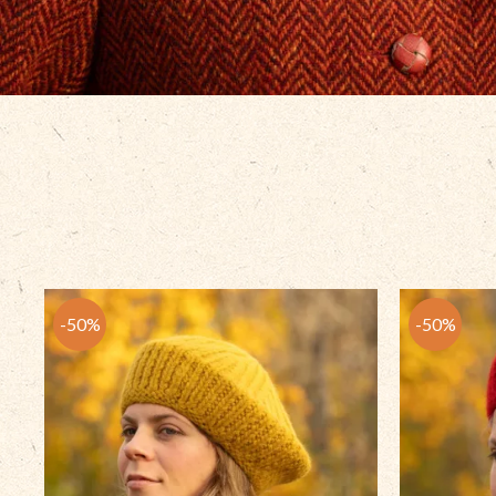
50
%
50
%