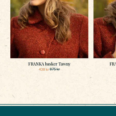
FRANKA basker Tawny
FRA
875
kr
438
kr