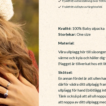
Fraktfritt vid beställning över 500 k
Fraktfritt vid byte av färg/storlek
Kvalité:
100% Baby alpacka
Storlekar:
One size
Material:
Våra ullplagg hör till säsong
värme och kyla och håller dig
Plagget är tillverkat hos ett li
Skötsel:
En annan fördel är att ullen 
därför vädra ditt ullplagg fram
ullplagg för hand (blötlägg in
Tänk också på att all ull nopp
att noppa av ditt ullplagg m