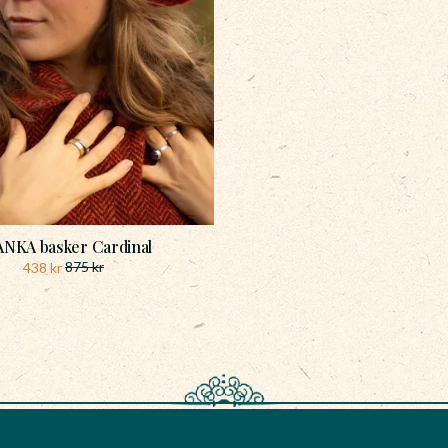
NKA basker Cardinal
875
kr
438
kr