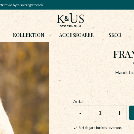
fritt vid byte av färg/storlek
KOLLEKTION
ACCESSOARER
SKOR
FRAN
Handstick
Antal
-
+
3-4 dagars inrikes leverans