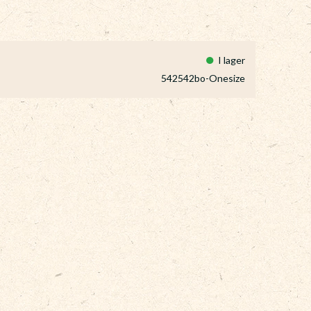
I lager
542542bo-Onesize