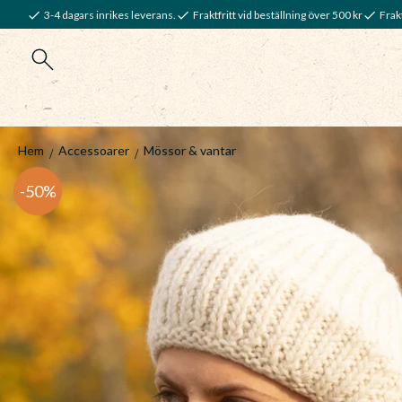
3-4 dagars inrikes leverans.
Fraktfritt vid beställning över 500 kr
Frakt
Hem
Accessoarer
Mössor & vantar
50
%