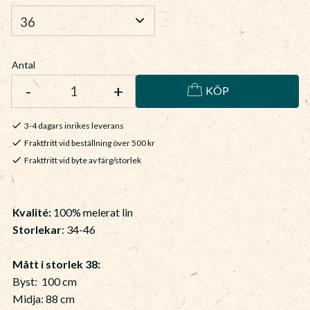
Antal
-
+
KÖP
3-4 dagars inrikes leverans
Fraktfritt vid beställning över 500 kr
Fraktfritt vid byte av färg/storlek
Kvalité:
100% melerat lin
Storlekar
: 34-46
Mått i storlek 38:
Byst: 100 cm
Midja: 88 cm