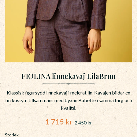
FIOLINA linnekavaj LilaBrun
Klassisk figursydd linnekavaj i melerat lin. Kavajen bildar en
fin kostym tillsammans med byxan Babette i samma färg och
kvalité.
Nedsatt pris:
1 715
kr
2 450
kr
Ordinarie pris:
Storlek