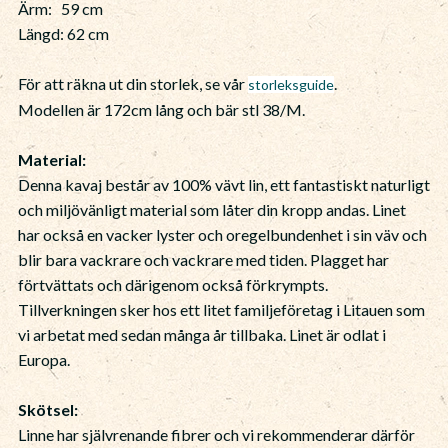
Ärm: 59 cm
Längd: 62 cm
För att räkna ut din storlek, se vår
.
storleksguide
Modellen är 172cm lång och bär stl 38/M.
Material:
Denna kavaj består av 100% vävt lin, ett fantastiskt naturligt
och miljövänligt material som låter din kropp andas. Linet
har också en vacker lyster och oregelbundenhet i sin väv och
blir bara vackrare och vackrare med tiden. Plagget har
förtvättats och därigenom också förkrympts.
Tillverkningen sker hos ett litet familjeföretag i Litauen som
vi arbetat med sedan många år tillbaka. Linet är odlat i
Europa.
Skötsel:
Linne har självrenande fibrer och vi rekommenderar därför