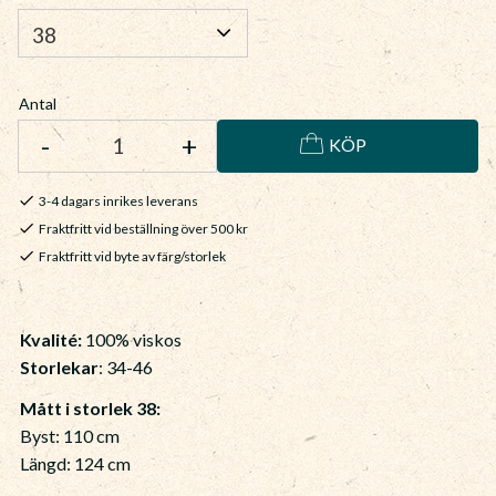
Antal
-
+
KÖP
3-4 dagars inrikes leverans
Fraktfritt vid beställning över 500 kr
Fraktfritt vid byte av färg/storlek
Kvalité:
100% viskos
Storlekar
: 34-46
Mått i storlek 38:
Byst: 110 cm
Längd: 124 cm