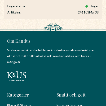
Lagerstatus
I lager
Artikelnr
241103Mar38
Om Kandus
Vi skapar välskräddade kläder i underbara naturmaterial med
ett stort mått hållbarhetstänk som kan älskas och bäras i
många år.
Kategorier
Smått och gott
Blusar & Skjortor
Byten och returer