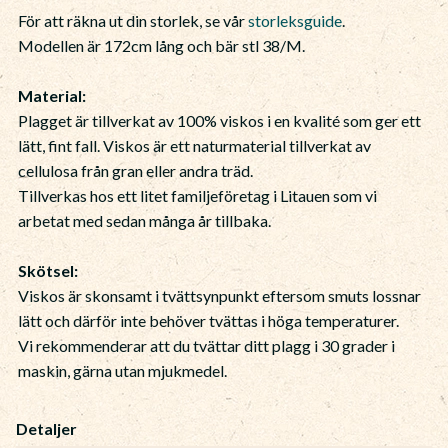
För att räkna ut din storlek, se vår
storleksguide
.
Modellen är 172cm lång och bär stl 38/M.
Material:
Plagget är tillverkat av 100% viskos i en kvalité som ger ett
lätt, fint fall. Viskos är ett naturmaterial tillverkat av
cellulosa från gran eller andra träd.
Tillverkas hos ett litet familjeföretag i Litauen som vi
arbetat med sedan många år tillbaka.
Skötsel:
Viskos är skonsamt i tvättsynpunkt eftersom smuts lossnar
lätt och därför inte behöver tvättas i höga temperaturer.
Vi rekommenderar att du tvättar ditt plagg i 30 grader i
maskin, gärna utan mjukmedel.