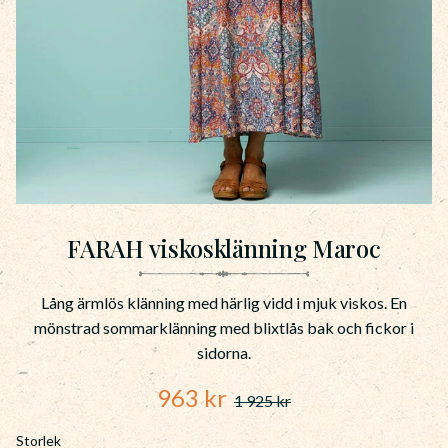
FARAH viskosklänning Maroc
Lång ärmlös klänning med härlig vidd i mjuk viskos. En
mönstrad sommarklänning med blixtlås bak och fickor i
sidorna.
Nedsatt pris:
963
kr
1 925
kr
Ordinarie pris:
Storlek