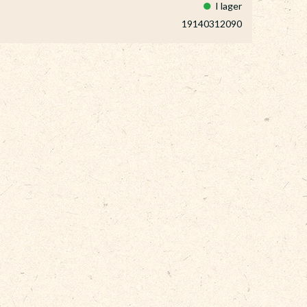
I lager
19140312090