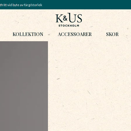
fritt vid byte av färg/storlek
KOLLEKTION
ACCESSOARER
SKOR