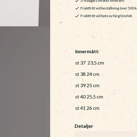
3-4 dagars inrikes leverans
Fraktfritt vid beställning över 500 k
Fraktfritt vid byte av färg/storlek
Innermått:
st 37 23,5 cm
st 38 24 cm
st 39 25 cm
st 40 25,5 cm
st 41 26 cm