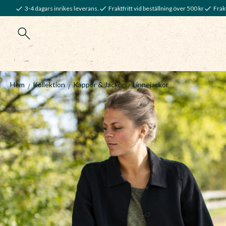
3-4 dagars inrikes leverans.
Fraktfritt vid beställning över 500 kr
Frakt
Hem
Kollektion
Kappor & Jackor
Linnejackor