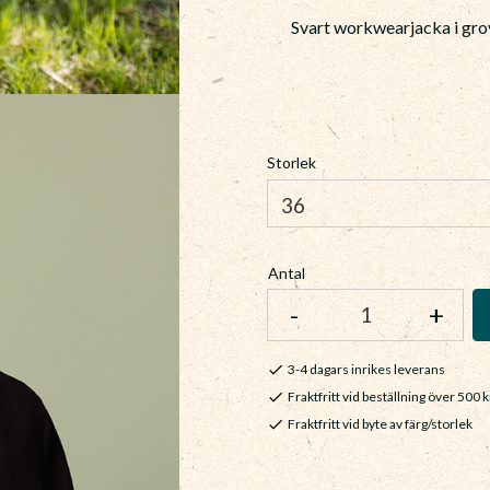
Svart workwearjacka i grov
Storlek
Antal
-
+
3-4 dagars inrikes leverans
Fraktfritt vid beställning över 500 k
Fraktfritt vid byte av färg/storlek