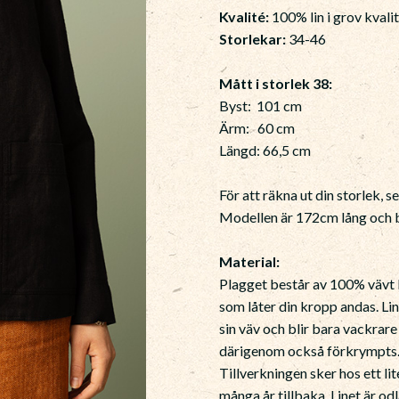
Kvalité:
100% lin i grov kvali
Storlekar:
34-46
Mått i storlek 38:
Byst: 101 cm
Ärm: 60 cm
Längd: 66,5 cm
För att räkna ut din storlek, s
Modellen är 172cm lång och b
Material:
Plagget består av 100% vävt li
som låter din kropp andas. Li
sin väv och blir bara vackrar
därigenom också förkrympts
Tillverkningen sker hos ett li
många år tillbaka. Linet är odl