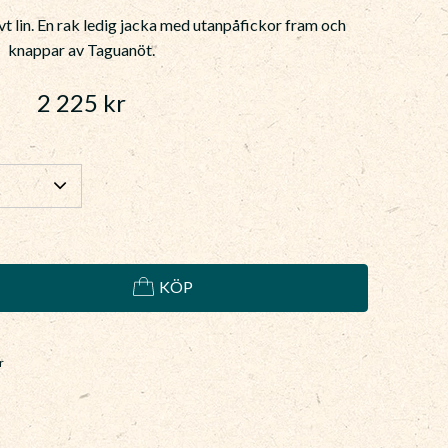
t lin. En rak ledig jacka med utanpåfickor fram och
knappar av Taguanöt.
2 225
kr
KÖP
r