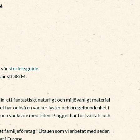
té
e vår
storleksguide
.
är stl 38/M.
n, ett fantastiskt naturligt och miljövänligt material
net har också en vacker lyster och oregelbundenhet i
e och vackrare med tiden. Plagget har förtvättats och
.
tet familjeföretag i Litauen som vi arbetat med sedan
at i Europa.