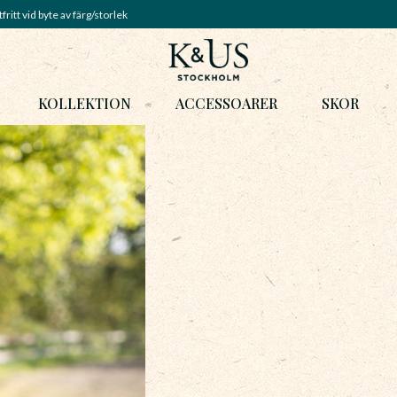
fritt vid byte av färg/storlek
KOLLEKTION
ACCESSOARER
SKOR