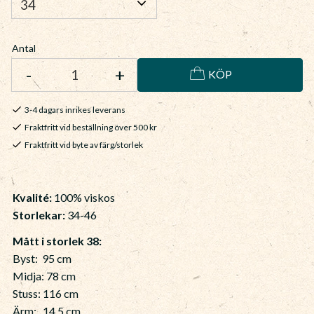
Antal
-
+
KÖP
3-4 dagars inrikes leverans
Fraktfritt vid beställning över 500 kr
Fraktfritt vid byte av färg/storlek
Kvalité:
100% viskos
Storlekar:
34-46
Mått i storlek 38:
Byst: 95 cm
Midja: 78 cm
Stuss: 116 cm
Ärm: 14,5 cm