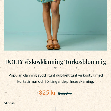
DOLLY viskosklänning Turkosblommig
Populär klänning sydd i tunt dubbelt tunt viskostyg med
korta ärmar och förlängande prinsesskärning.
Nedsatt pris:
825
kr
1 650
kr
Ordinarie pris:
Storlek