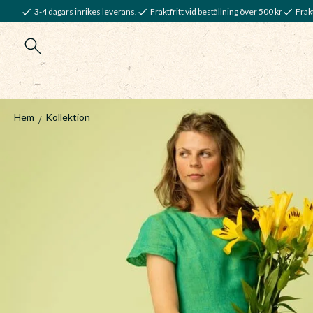
3-4 dagars inrikes leverans.
Fraktfritt vid beställning över 500 kr
Frakt
Hem
Kollektion