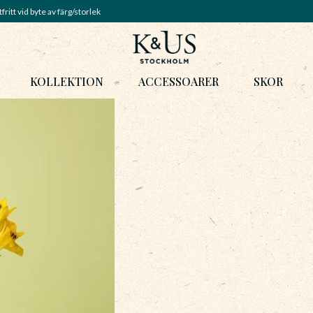
fritt vid byte av färg/storlek
KOLLEKTION
ACCESSOARER
SKOR