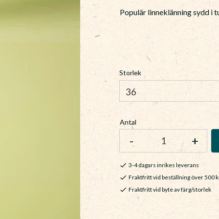
Populär linneklänning sydd i 
Storlek
Antal
-
+
3-4 dagars inrikes leverans
Fraktfritt vid beställning över 500 k
Fraktfritt vid byte av färg/storlek