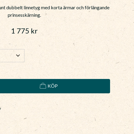
tunt dubbelt linnetyg med korta ärmar och förlängande
prinsesskärning.
1 775
kr
KÖP
r