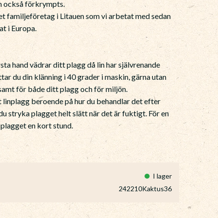
m också förkrympts.
tet familjeföretag i Litauen som vi arbetat med sedan
at i Europa.
ta hand vädrar ditt plagg då lin har självrenande
ttar du din klänning i 40 grader i maskin, gärna utan
amt för både ditt plagg och för miljön.
 linplagg beroende på hur du behandlar det efter
 du stryka plagget helt slätt när det är fuktigt. För en
 plagget en kort stund.
I lager
242210Kaktus36