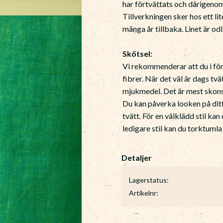
har förtvättats och därigeno
Tillverkningen sker hos ett li
många år tillbaka. Linet är odl
Skötsel:
Vi rekommenderar att du i förs
fibrer. När det väl är dags tvä
mjukmedel. Det är mest skons
Du kan påverka looken på ditt
tvätt. För en välklädd stil kan
ledigare stil kan du torktumla
Lagerstatus
Artikelnr