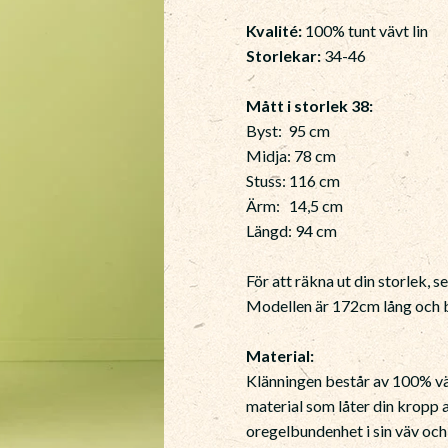
Kvalité:
100% tunt vävt lin
Storlekar:
34-46
Mått i storlek 38:
Byst: 95 cm
Midja: 78 cm
Stuss: 116 cm
Ärm: 14,5 cm
Längd: 94 cm
För att räkna ut din storlek, s
Modellen är 172cm lång och b
Material:
Klänningen består av 100% vävt
material som låter din kropp a
oregelbundenhet i sin väv och