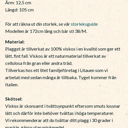
Ärm: 12,5 cm
Längd: 105 cm
För att räkna ut din storlek, se vår
storleksguide
Modellen är 172cm lång och bär stl 38/M.
Material:
Plagget är tillverkat av 100% viskos i en kvalité som ger ett
lätt, fint fall. Viskos är ett naturmaterial tillverkat av
cellulosa från gran eller andra träd.
Tillverkas hos ett litet familjeföretag i Litauen som vi
arbetat med sedan många år tillbaka. Tyget kommer från
Italien.
Skötsel:
Viskos är skonsamt i tvättsynpunkt eftersom smuts lossnar
lätt och därför inte behöver tvättas i höga temperaturer.
Vi rekommenderar att du tvättar ditt plagg i 30 grader i
maskin, gärna utan mjukmedel.