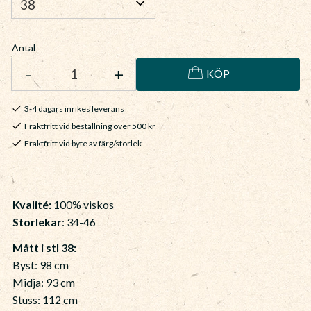
Antal
-
+
KÖP
3-4 dagars inrikes leverans
Fraktfritt vid beställning över 500 kr
Fraktfritt vid byte av färg/storlek
Kvalité:
100% viskos
Storlekar
: 34-46
Mått i stl 38:
Byst: 98 cm
Midja: 93 cm
Stuss: 112 cm