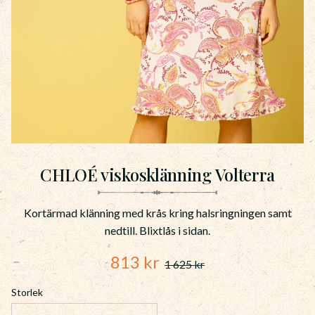
CHLOÉ viskosklänning Volterra
Kortärmad klänning med krås kring halsringningen samt
nedtill. Blixtlås i sidan.
Nedsatt pris:
813
kr
1 625
kr
Ordinarie pris:
Storlek