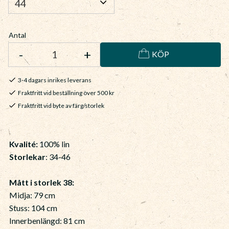
Antal
-
+
KÖP
3-4 dagars inrikes leverans
Fraktfritt vid beställning över 500 kr
Fraktfritt vid byte av färg/storlek
Kvalité:
100% lin
Storlekar
: 34-46
Mått i storlek 38:
Midja: 79 cm
Stuss: 104 cm
Innerbenlängd: 81 cm