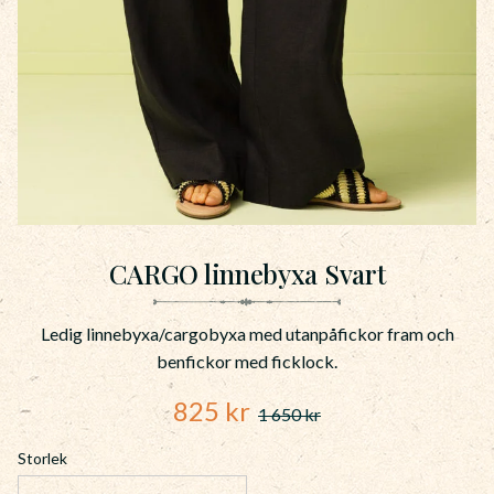
CARGO linnebyxa Svart
Ledig linnebyxa/cargobyxa med utanpåfickor fram och
benfickor med ficklock.
Nedsatt pris:
825
kr
1 650
kr
Ordinarie pris:
Storlek