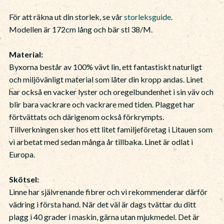
För att räkna ut din storlek, se vår
storleksguide
.
Modellen är 172cm lång och bär stl 38/M.
Material:
Byxorna består av 100% vävt lin, ett fantastiskt naturligt
och miljövänligt material som låter din kropp andas. Linet
har också en vacker lyster och oregelbundenhet i sin väv och
blir bara vackrare och vackrare med tiden. Plagget har
förtvättats och därigenom också förkrympts.
Tillverkningen sker hos ett litet familjeföretag i Litauen som
vi arbetat med sedan många år tillbaka. Linet är odlat i
Europa.
Skötsel:
Linne har självrenande fibrer och vi rekommenderar därför
vädring i första hand. När det väl är dags tvättar du ditt
plagg i 40 grader i maskin, gärna utan mjukmedel. Det är