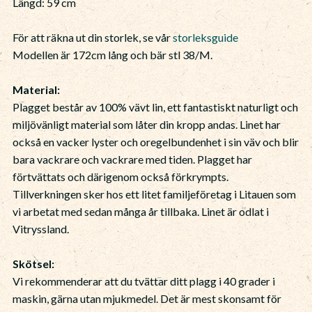
Längd: 59 cm
För att räkna ut din storlek, se vår
storleksguide
Modellen är 172cm lång och bär stl 38/M.
Material:
Plagget består av 100% vävt lin, ett fantastiskt naturligt och
miljövänligt material som låter din kropp andas. Linet har
också en vacker lyster och oregelbundenhet i sin väv och blir
bara vackrare och vackrare med tiden. Plagget har
förtvättats och därigenom också förkrympts.
Tillverkningen sker hos ett litet familjeföretag i Litauen som
vi arbetat med sedan många år tillbaka. Linet är odlat i
Vitryssland.
Skötsel:
Vi rekommenderar att du tvättar ditt plagg i 40 grader i
maskin, gärna utan mjukmedel. Det är mest skonsamt för