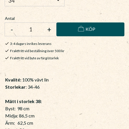
Antal
-
+
KÖP
3-4 dagars inrikes leverans
Fraktfritt vid beställning över 500 kr
Fraktfritt vid byte av färg/storlek
Kvalité:
100% vävt lin
Storlekar
: 34-46
Mått i storlek 38:
Byst: 98 cm
Midja: 86,5 cm
Ärm: 62,5 cm