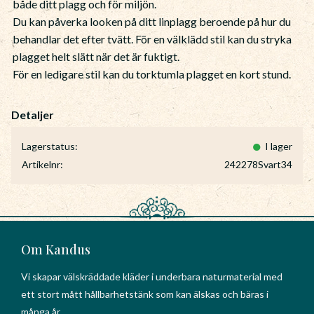
både ditt plagg och för miljön.
Du kan påverka looken på ditt linplagg beroende på hur du
behandlar det efter tvätt. För en välklädd stil kan du stryka
plagget helt slätt när det är fuktigt.
För en ledigare stil kan du torktumla plagget en kort stund.
Lagerstatus
I lager
Artikelnr
242278Svart34
Om Kandus
Vi skapar välskräddade kläder i underbara naturmaterial med
ett stort mått hållbarhetstänk som kan älskas och bäras i
många år.