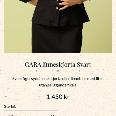
CARA linneskjorta Svart
Svart figursydd linneskjorta eller linneblus med liten
utanpåliggande ficka.
1 450
kr
Storlek