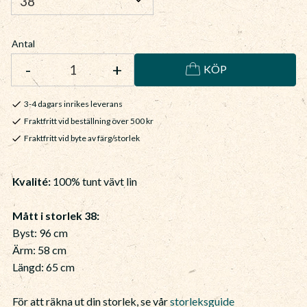
Antal
-
+
KÖP
3-4 dagars inrikes leverans
Fraktfritt vid beställning över 500 kr
Fraktfritt vid byte av färg/storlek
Kvalité:
100% tunt vävt lin
Mått i storlek 38:
Byst: 96 cm
Ärm: 58 cm
Längd: 65 cm
För att räkna ut din storlek, se vår
storleksguide