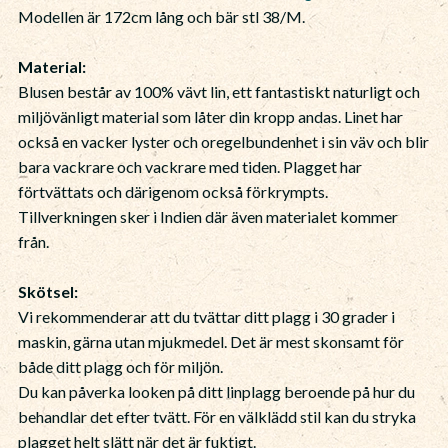
Modellen är 172cm lång och bär stl 38/M.
Material:
Blusen består av 100% vävt lin, ett fantastiskt naturligt och
miljövänligt material som låter din kropp andas. Linet har
också en vacker lyster och oregelbundenhet i sin väv och blir
bara vackrare och vackrare med tiden. Plagget har
förtvättats och därigenom också förkrympts.
Tillverkningen sker i Indien där även materialet kommer
från.
Skötsel:
Vi rekommenderar att du tvättar ditt plagg i 30 grader i
maskin, gärna utan mjukmedel. Det är mest skonsamt för
både ditt plagg och för miljön.
Du kan påverka looken på ditt linplagg beroende på hur du
behandlar det efter tvätt. För en välklädd stil kan du stryka
plagget helt slätt när det är fuktigt.