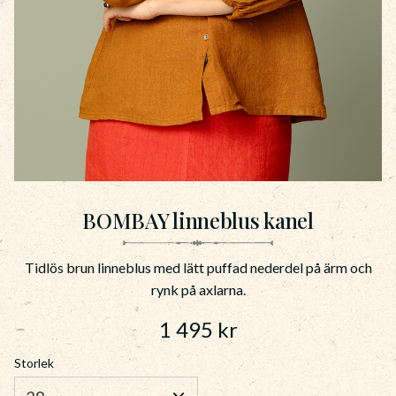
BOMBAY linneblus kanel
Tidlös brun linneblus med lätt puffad nederdel på ärm och
rynk på axlarna.
1 495
kr
Storlek