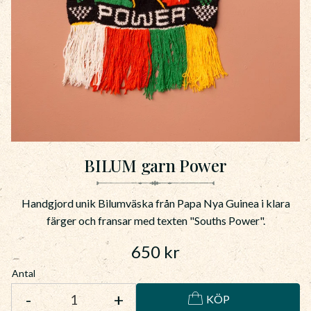
BILUM garn Power
Handgjord unik Bilumväska från Papa Nya Guinea i klara
färger och fransar med texten "Souths Power".
650
kr
Antal
-
+
KÖP