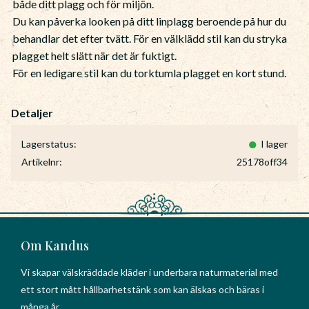
både ditt plagg och för miljön.
Du kan påverka looken på ditt linplagg beroende på hur du
behandlar det efter tvätt. För en välklädd stil kan du stryka
plagget helt slätt när det är fuktigt.
För en ledigare stil kan du torktumla plagget en kort stund.
Lagerstatus
I lager
Artikelnr
25178off34
Om Kandus
Vi skapar välskräddade kläder i underbara naturmaterial med
ett stort mått hållbarhetstänk som kan älskas och bäras i
många år.