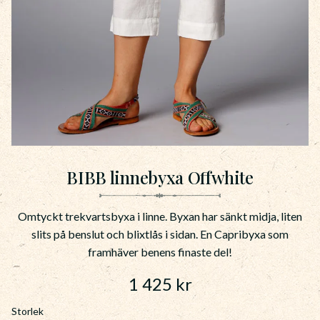
BIBB linnebyxa Offwhite
Omtyckt trekvartsbyxa i linne. Byxan har sänkt midja, liten
slits på benslut och blixtlås i sidan. En Capribyxa som
framhäver benens finaste del!
1 425
kr
Storlek