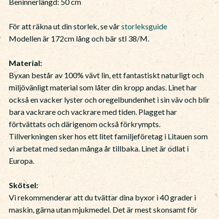
Beninnerlängd: 50 cm
För att räkna ut din storlek, se vår
storleksguide
Modellen är 172cm lång och bär stl 38/M.
Material:
Byxan består av 100% vävt lin, ett fantastiskt naturligt och
miljövänligt material som låter din kropp andas. Linet har
också en vacker lyster och oregelbundenhet i sin väv och blir
bara vackrare och vackrare med tiden. Plagget har
förtvättats och därigenom också förkrympts.
Tillverkningen sker hos ett litet familjeföretag i Litauen som
vi arbetat med sedan många år tillbaka. Linet är odlat i
Europa.
Skötsel:
Vi rekommenderar att du tvättar dina byxor i 40 grader i
maskin, gärna utan mjukmedel. Det är mest skonsamt för