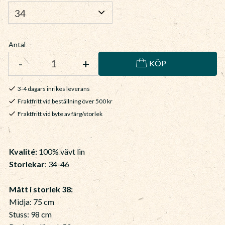
Antal
-
+
KÖP
3-4 dagars inrikes leverans
Fraktfritt vid beställning över 500 kr
Fraktfritt vid byte av färg/storlek
Kvalité:
100% vävt lin
Storlekar
: 34-46
Mått i storlek 38:
Midja: 75 cm
Stuss: 98 cm