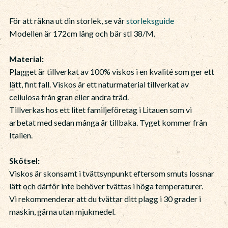
För att räkna ut din storlek, se vår
storleksguide
Modellen är 172cm lång och bär stl 38/M.
Material:
Plagget är tillverkat av 100% viskos i en kvalité som ger ett
lätt, fint fall. Viskos är ett naturmaterial tillverkat av
cellulosa från gran eller andra träd.
Tillverkas hos ett litet familjeföretag i Litauen som vi
arbetat med sedan många år tillbaka. Tyget kommer från
Italien.
Skötsel:
Viskos är skonsamt i tvättsynpunkt eftersom smuts lossnar
lätt och därför inte behöver tvättas i höga temperaturer.
Vi rekommenderar att du tvättar ditt plagg i 30 grader i
maskin, gärna utan mjukmedel.