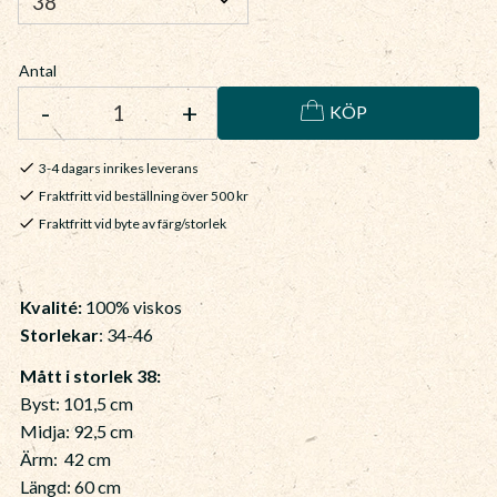
Antal
-
+
KÖP
3-4 dagars inrikes leverans
Fraktfritt vid beställning över 500 kr
Fraktfritt vid byte av färg/storlek
Kvalité:
100% viskos
Storlekar
: 34-46
Mått i storlek 38:
Byst: 101,5 cm
Midja: 92,5 cm
Ärm: 42 cm
Längd: 60 cm