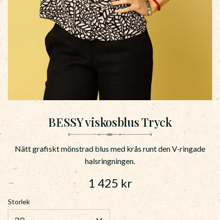
BESSY viskosblus Tryck
Nätt grafiskt mönstrad blus med krås runt den V-ringade
halsringningen.
1 425
kr
Storlek